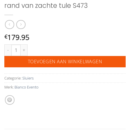
rand van zachte tule S473
179.95
€
Bianco Evento sluier met een kanten rand van zachte tule S473 aanta
TOEVOEGEN AAN WINKELWAGEN
Categorie:
Sluiers
Merk:
Bianco Evento