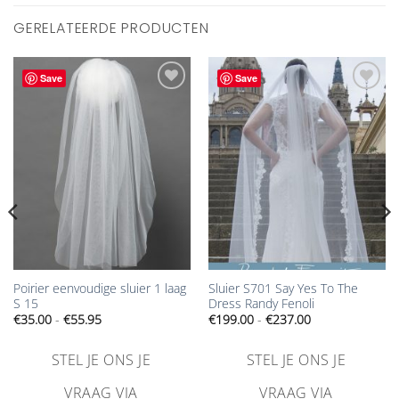
GERELATEERDE PRODUCTEN
Save
Save
Aan
Aan
verlanglijst
verlanglijst
toevoegen
toevoegen
Poirier eenvoudige sluier 1 laag
Sluier S701 Say Yes To The
S 15
Dress Randy Fenoli
Prijsklasse:
Prijsklasse:
€
35.00
-
€
55.95
€
199.00
-
€
237.00
€35.00
€199.00
tot
tot
€55.95
€237.00
STEL JE ONS JE
STEL JE ONS JE
VRAAG VIA
VRAAG VIA