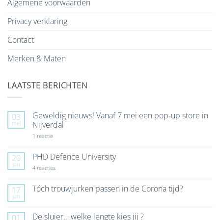
Algemene voorwaarden
Privacy verklaring
Contact
Merken & Maten
LAATSTE BERICHTEN
Geweldig nieuws! Vanaf 7 mei een pop-up store in
03
mei
Nijverdal
op
1 reactie
Geweldig
nieuws!
Vanaf
PHD Defence University
20
7
jan
mei
op
4 reacties
een
PHD
pop-
Defence
up
University
Tóch trouwjurken passen in de Corona tijd?
17
store
jan
Geen
in
reacties
Nijverdal
op
De sluier… welke lengte kies jij ?
01
Tóch