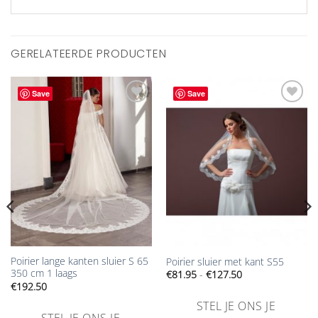
GERELATEERDE PRODUCTEN
Save
Save
Aan
Aan
verlanglijst
verlanglijst
toevoegen
toevoegen
Poirier lange kanten sluier S 65
Poirier sluier met kant S55
350 cm 1 laags
Prijsklasse:
€
81.95
-
€
127.50
€81.95
€
192.50
tot
€127.50
STEL JE ONS JE
STEL JE ONS JE