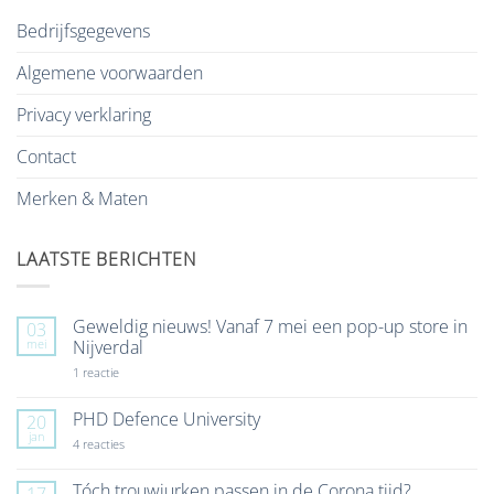
Bedrijfsgegevens
Algemene voorwaarden
Privacy verklaring
Contact
Merken & Maten
LAATSTE BERICHTEN
Geweldig nieuws! Vanaf 7 mei een pop-up store in
03
mei
Nijverdal
op
1 reactie
Geweldig
nieuws!
Vanaf
PHD Defence University
20
7
jan
mei
op
4 reacties
een
PHD
pop-
Defence
up
University
Tóch trouwjurken passen in de Corona tijd?