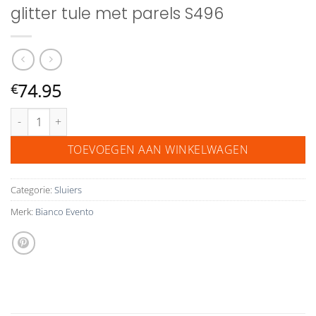
glitter tule met parels S496
74.95
€
Bianco Evento sluier van zachte glitter tule met parels S496 aantal
TOEVOEGEN AAN WINKELWAGEN
Categorie:
Sluiers
Merk:
Bianco Evento