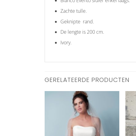
Bianco Evento sluier enkel laags.
Zachte tulle.
Geknipte rand.
De lengte is 200 cm.
Ivory.
GERELATEERDE PRODUCTEN
Aan
Aan
verlanglijst
verlanglijst
toevoegen
toevoegen