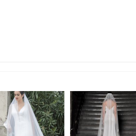
Aan
Aan
verlanglijst
verlangl
toevoegen
toevoe