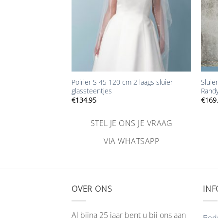
+
+
kant S 65 1 laags
Poirier S 45 120 cm 2 laags sluier
Sluie
glassteentjes
Randy
Prijsklasse:
€
134.95
€
169
€179.00
tot
€229.00
NS JE VRAAG
STEL JE ONS JE VRAAG
HATSAPP
VIA WHATSAPP
OVER ONS
INF
Al bijna 25 jaar bent u bij ons aan