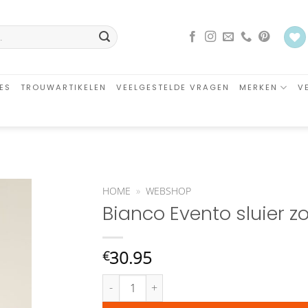
ES
TROUWARTIKELEN
VEELGESTELDE VRAGEN
MERKEN
V
HOME
»
WEBSHOP
Bianco Evento sluier z
an
glijst
oegen
30.95
€
Bianco Evento sluier zonder rand S227 aantal