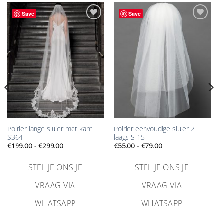
Save
Save
Aan
Aan
verlanglijst
verlanglijst
toevoegen
toevoegen
Poirier lange sluier met kant
Poirier eenvoudige sluier 2
S364
laags S 15
Prijsklasse:
Prijsklasse:
€
199.00
-
€
299.00
€
55.00
-
€
79.00
€199.00
€55.00
tot
tot
€299.00
€79.00
STEL JE ONS JE
STEL JE ONS JE
VRAAG VIA
VRAAG VIA
WHATSAPP
WHATSAPP