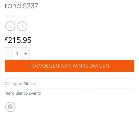
rand S237
215.95
€
Bianco Evento sluier met crinoline rand S237 aantal
TOEVOEGEN AAN WINKELWAGEN
Categorie:
Sluiers
Merk:
Bianco Evento