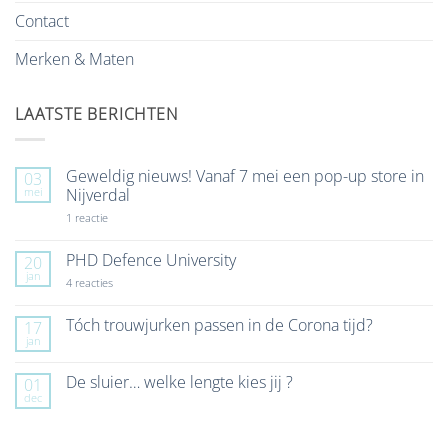
Contact
Merken & Maten
LAATSTE BERICHTEN
Geweldig nieuws! Vanaf 7 mei een pop-up store in
03
mei
Nijverdal
op
1 reactie
Geweldig
nieuws!
Vanaf
PHD Defence University
20
7
jan
mei
op
4 reacties
een
PHD
pop-
Defence
up
University
Tóch trouwjurken passen in de Corona tijd?
17
store
jan
Geen
in
reacties
Nijverdal
op
De sluier… welke lengte kies jij ?
01
Tóch
dec
trouwjurken
Geen
passen
reacties
in
op
de
De