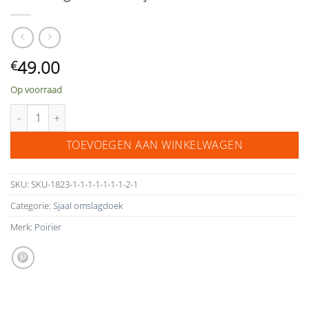
49.00
€
Op voorraad
Poirier geweven sjaal stola ivoor S145 aantal
TOEVOEGEN AAN WINKELWAGEN
SKU:
SKU-1823-1-1-1-1-1-1-1-2-1
Categorie:
Sjaal omslagdoek
Merk:
Poirier