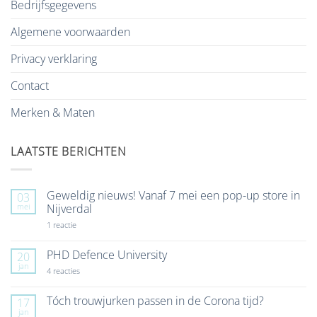
Bedrijfsgegevens
Algemene voorwaarden
Privacy verklaring
Contact
Merken & Maten
LAATSTE BERICHTEN
Geweldig nieuws! Vanaf 7 mei een pop-up store in
03
mei
Nijverdal
op
1 reactie
Geweldig
nieuws!
Vanaf
PHD Defence University
20
7
jan
mei
op
4 reacties
een
PHD
pop-
Defence
up
University
Tóch trouwjurken passen in de Corona tijd?
17
store
jan
Geen
in