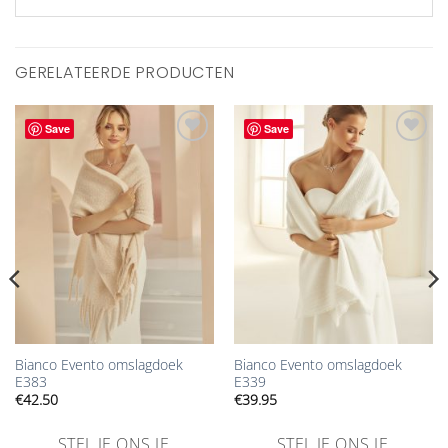
GERELATEERDE PRODUCTEN
Save
Save
Aan
Aan
verlanglijst
verlanglijst
toevoegen
toevoegen
Bianco Evento omslagdoek
Bianco Evento omslagdoek
E383
E339
€
42.50
€
39.95
STEL JE ONS JE
STEL JE ONS JE