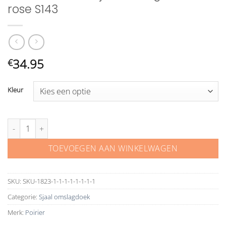
rose S143
34.95
€
Kleur
Poirier metallic sjaal stola goud zilver rose S143 aantal
TOEVOEGEN AAN WINKELWAGEN
SKU:
SKU-1823-1-1-1-1-1-1-1-1
Categorie:
Sjaal omslagdoek
Merk:
Poirier