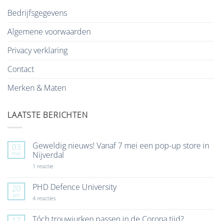
Bedrijfsgegevens
Algemene voorwaarden
Privacy verklaring
Contact
Merken & Maten
LAATSTE BERICHTEN
Geweldig nieuws! Vanaf 7 mei een pop-up store in
03
mei
Nijverdal
op
1 reactie
Geweldig
nieuws!
Vanaf
PHD Defence University
20
7
jan
mei
op
4 reacties
een
PHD
pop-
Defence
up
University
Tóch trouwjurken passen in de Corona tijd?
17