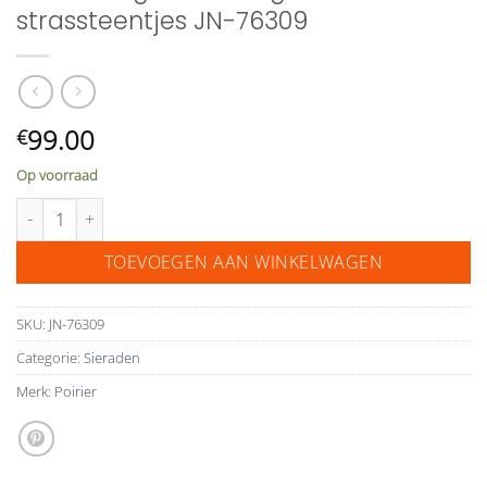
strassteentjes JN-76309
99.00
€
Op voorraad
Poirier witgoud ketting met strassteentjes JN-76309 aantal
TOEVOEGEN AAN WINKELWAGEN
SKU:
JN-76309
Categorie:
Sieraden
Merk:
Poirier