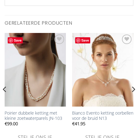
GERELATEERDE PRODUCTEN
Save
Save
Aan
Aan
verlanglijst
verlanglijst
toevoegen
toevoegen
Poirier dubbele ketting met
Bianco Evento ketting oorbellen
kleine zoetwaterparels JN-103
voor de bruid N13
€
99.00
€
41.95
STEL JE ONS JE
STEL JE ONS JE