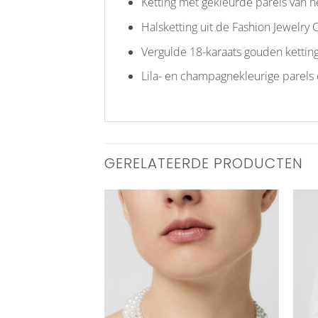
Ketting met gekleurde parels van he
Halsketting uit de Fashion Jewelry C
Vergulde 18-karaats gouden ketting
Lila- en champagnekleurige parels 
GERELATEERDE PRODUCTEN
Aan
Aan
verlanglijst
verlanglijst
toevoegen
toevoegen