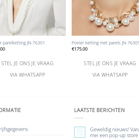
+
er parelketting JN-76301
Poirier ketting met parels JN-7630
.00
€
175.00
STEL JE ONS JE VRAAG
STEL JE ONS JE VRAAG
VIA WHATSAPP
VIA WHATSAPP
ORMATIE
LAATSTE BERICHTEN
ijfsgegevens
Geweldig nieuws! Van
03
mei
mei een pop-up store 