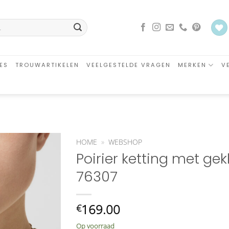
ES
TROUWARTIKELEN
VEELGESTELDE VRAGEN
MERKEN
V
HOME
»
WEBSHOP
Poirier ketting met ge
Aan
76307
verlanglijst
toevoegen
169.00
€
Op voorraad