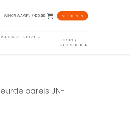
WINKELWAGEN /
€
0.00
AFREKENEN
ERHUUR
EXTRA
LOGIN /
REGISTREREN
kleurde parels JN-