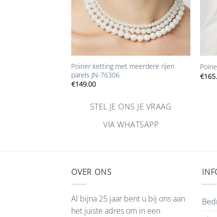
+
+
 parels en stenen
Poirier ketting met meerdere rijen
Poiri
parels JN-76306
€
165
€
149.00
NS JE VRAAG
STEL JE ONS JE VRAAG
HATSAPP
VIA WHATSAPP
OVER ONS
INF
Al bijna 25 jaar bent u bij ons aan
Bedr
het juiste adres om in een