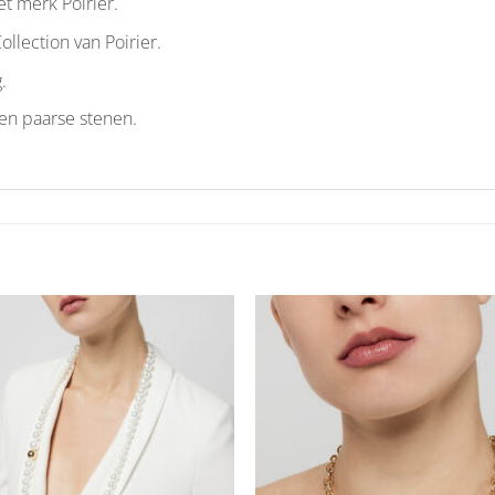
t merk Poirier.
ollection van Poirier.
.
en paarse stenen.
Aan
Aan
verlanglijst
verlangl
toevoegen
toevoe