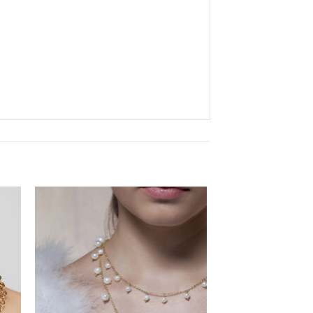
Aan
ijst
verlanglijst
gen
toevoegen