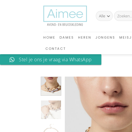
Ga
naar
Zoeken
inhoud
naar:
HOME
DAMES
HEREN
JONGENS
MEISJ
CONTACT
Stel je ons je vraag via WhatsApp