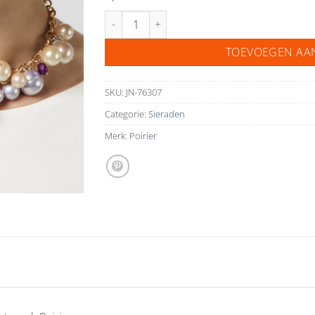
Poirier ketting met gekleurde parels JN-76307 a
TOEVOEGEN AA
SKU:
JN-76307
Categorie:
Sieraden
Merk:
Poirier