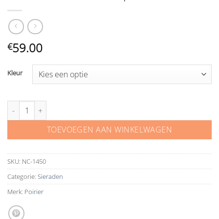
59.00
€
Kleur
Poirier oorbellen met parels NC-7650 aantal
TOEVOEGEN AAN WINKELWAGEN
SKU:
NC-1450
Categorie:
Sieraden
Merk:
Poirier