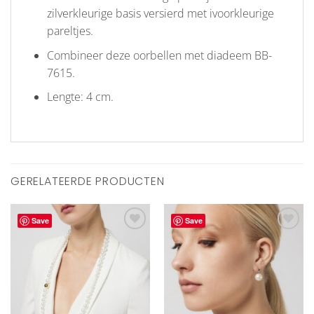
zilverkleurige basis versierd met ivoorkleurige
pareltjes.
Combineer deze oorbellen met diadeem BB-
7615.
Lengte: 4 cm.
GERELATEERDE PRODUCTEN
Save
Save
Aan
Aan
verlanglijst
verlanglijst
toevoegen
toevoegen