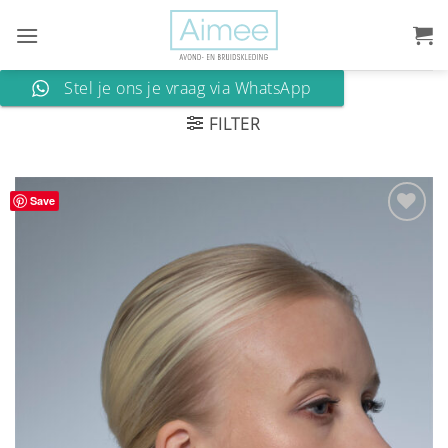
Ga
naar
inhoud
Stel je ons je vraag via WhatsApp
FILTER
Save
Aan
verlanglijst
toevoegen