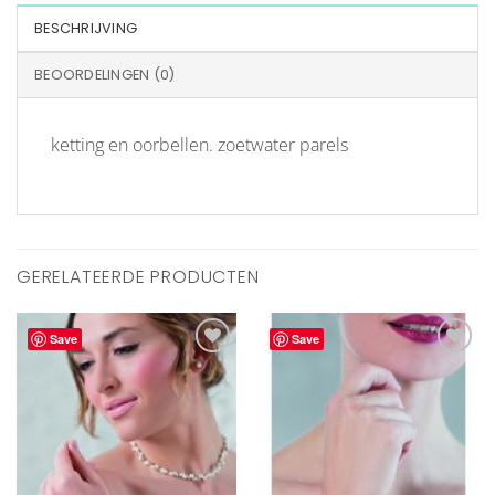
BESCHRIJVING
BEOORDELINGEN (0)
ketting en oorbellen. zoetwater parels
GERELATEERDE PRODUCTEN
Save
Save
Aan
Aan
verlanglijst
verlanglijst
toevoegen
toevoegen