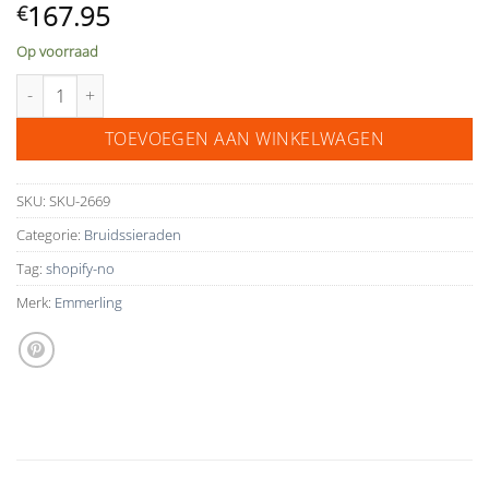
167.95
€
Op voorraad
necklace 63056 aantal
TOEVOEGEN AAN WINKELWAGEN
SKU:
SKU-2669
Categorie:
Bruidssieraden
Tag:
shopify-no
Merk:
Emmerling