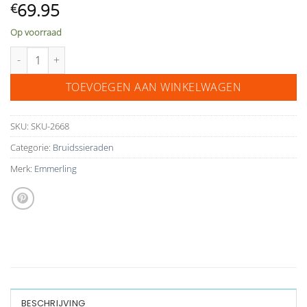
69.95
€
Op voorraad
necklace 63054 aantal
TOEVOEGEN AAN WINKELWAGEN
SKU:
SKU-2668
Categorie:
Bruidssieraden
Merk:
Emmerling
BESCHRIJVING