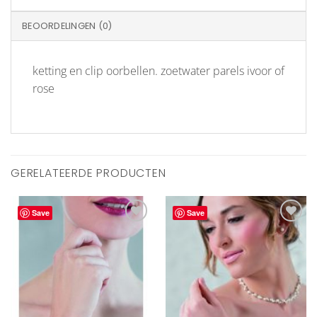
BEOORDELINGEN (0)
ketting en clip oorbellen. zoetwater parels ivoor of
rose
GERELATEERDE PRODUCTEN
Save
Save
Aan
Aan
verlanglijst
verlanglijst
toevoegen
toevoegen