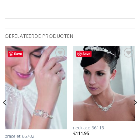
GERELATEERDE PRODUCTEN
Save
Save
Aan
Aan
verlanglijst
verlanglijst
toevoegen
toevoegen
necklace 66113
€
111.95
bracelet 66702