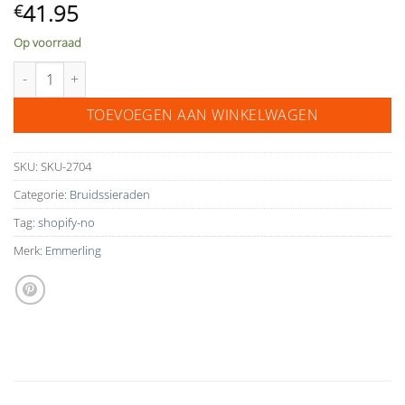
41.95
€
Op voorraad
earrings 66603 aantal
TOEVOEGEN AAN WINKELWAGEN
SKU:
SKU-2704
Categorie:
Bruidssieraden
Tag:
shopify-no
Merk:
Emmerling