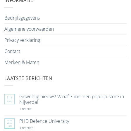
INFORMATIE
Bedrijfsgegevens
Algemene voorwaarden
Privacy verklaring
Contact
Merken & Maten
LAATSTE BERICHTEN
Geweldig nieuws! Vanaf 7 mei een pop-up store in
03
mei
Nijverdal
op
1 reactie
Geweldig
nieuws!
Vanaf
PHD Defence University
20
7
jan
mei
op
4 reacties