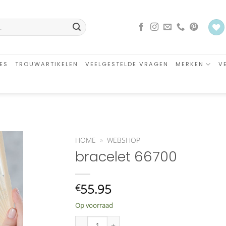
ES
TROUWARTIKELEN
VEELGESTELDE VRAGEN
MERKEN
V
HOME
»
WEBSHOP
bracelet 66700
an
glijst
oegen
55.95
€
Op voorraad
bracelet 66700 aantal