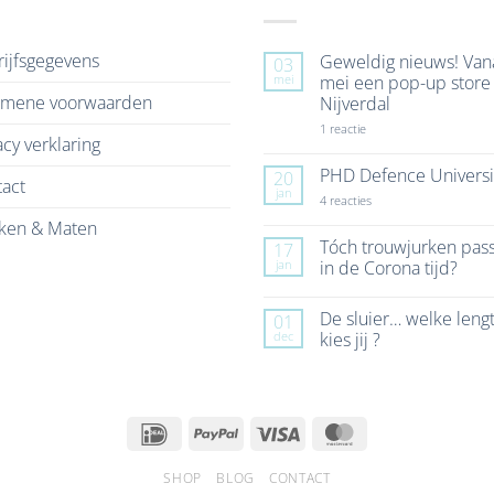
ijfsgegevens
Geweldig nieuws! Van
03
mei
mei een pop-up store 
emene voorwaarden
Nijverdal
op
1 reactie
acy verklaring
Geweldig
nieuws!
Vanaf
PHD Defence Universi
20
act
7
jan
mei
op
4 reacties
een
PHD
ken & Maten
pop-
Defence
up
University
Tóch trouwjurken pas
17
store
jan
in de Corona tijd?
in
Nijverdal
Geen
reacties
De sluier… welke leng
01
op
Tóch
dec
kies jij ?
trouwjurken
passen
Geen
in
reacties
de
op
Corona
De
tijd?
sluier…
IDeal
PayPal
Visa
MasterCard
welke
lengte
kies
jij
SHOP
BLOG
CONTACT
?