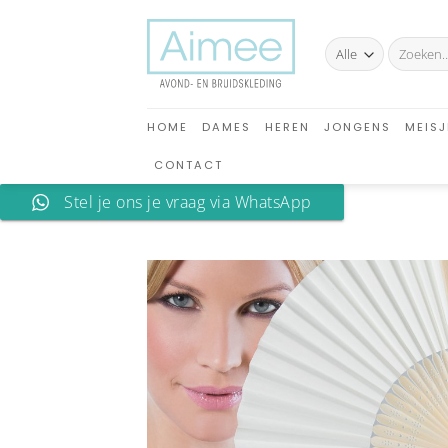
Ga
naar
Zoeken
inhoud
naar:
HOME
DAMES
HEREN
JONGENS
MEISJ
CONTACT
Stel je ons je vraag via WhatsApp
A
verlan
toev