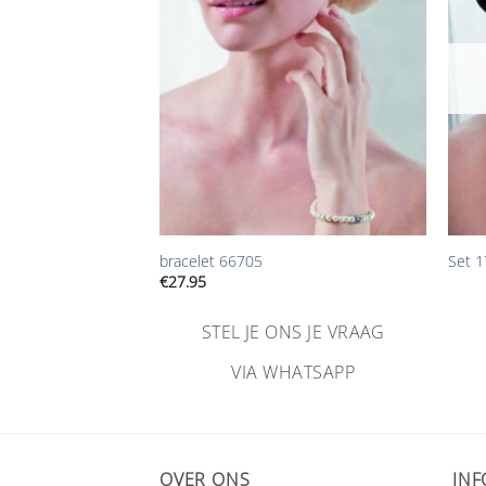
toevoegen
toevoegen
+
+
bracelet 66705
Set 
€
27.95
NS JE VRAAG
STEL JE ONS JE VRAAG
HATSAPP
VIA WHATSAPP
OVER ONS
INF