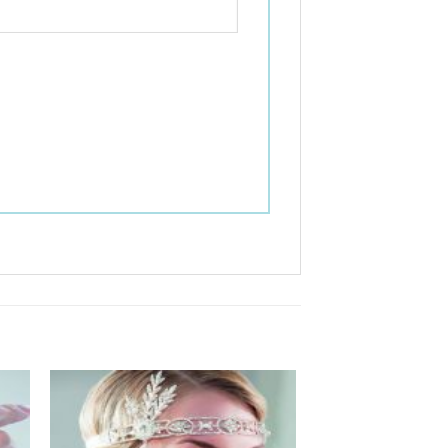
Aan
ijst
verlanglijst