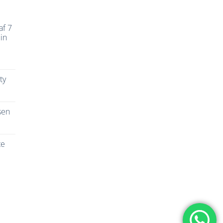
af 7
in
ty
sen
te