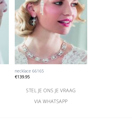
gen
toevoegen
+
necklace 66165
€
139.95
STEL JE ONS JE VRAAG
VIA WHATSAPP