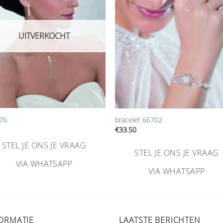
toevoegen
toevoe
UITVERKOCHT
+
176
bracelet 66702
€
33.50
STEL JE ONS JE VRAAG
STEL JE ONS JE VRAAG
VIA WHATSAPP
VIA WHATSAPP
ORMATIE
LAATSTE BERICHTEN