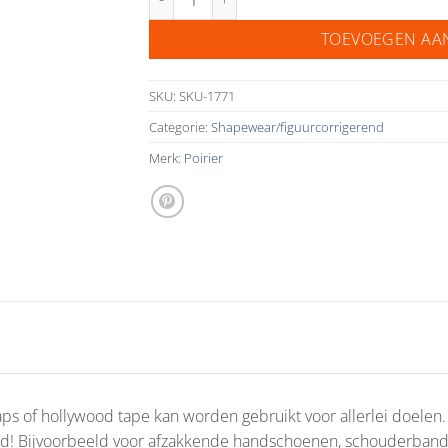
TOEVOEGEN AA
SKU:
SKU-1771
Categorie:
Shapewear/figuurcorrigerend
Merk:
Poirier
aps of hollywood tape kan worden gebruikt voor allerlei doelen
huid! Bijvoorbeeld voor afzakkende handschoenen, schouderband