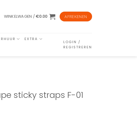
WINKELWAGEN /
€
0.00
AFREKENEN
ERHUUR
EXTRA
LOGIN /
REGISTREREN
ape sticky straps F-01
al