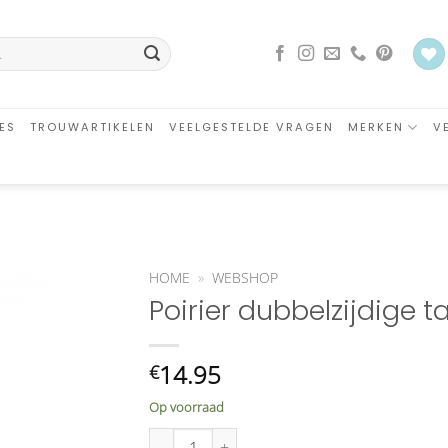
ES
TROUWARTIKELEN
VEELGESTELDE VRAGEN
MERKEN
V
HOME
»
WEBSHOP
Poirier dubbelzijdige t
an
glijst
oegen
14.95
€
Op voorraad
Poirier dubbelzijdige tape sticky straps F-01 aant