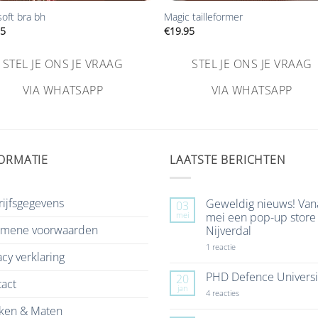
soft bra bh
Magic tailleformer
95
€
19.95
STEL JE ONS JE VRAAG
STEL JE ONS JE VRAAG
VIA WHATSAPP
VIA WHATSAPP
ORMATIE
LAATSTE BERICHTEN
ijfsgegevens
Geweldig nieuws! Van
03
mei
mei een pop-up store 
emene voorwaarden
Nijverdal
op
1 reactie
acy verklaring
Geweldig
nieuws!
Vanaf
PHD Defence Universi
20
act
7
jan
mei
op
4 reacties
een
PHD
ken & Maten
pop-
Defence