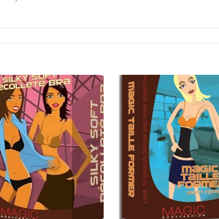
Aan
Aan
verlanglijst
verlangl
toevoegen
toevoe
+