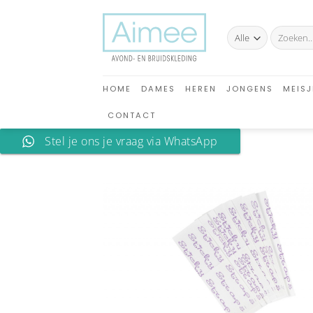
Ga
naar
Zoeken
inhoud
naar:
HOME
DAMES
HEREN
JONGENS
MEISJ
CONTACT
Stel je ons je vraag via WhatsApp
A
verlan
toev