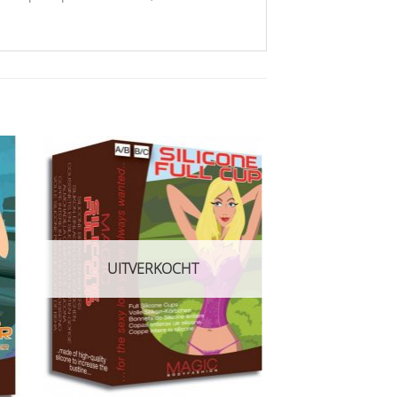
Aan
ijst
verlanglijst
gen
toevoegen
UITVERKOCHT
+