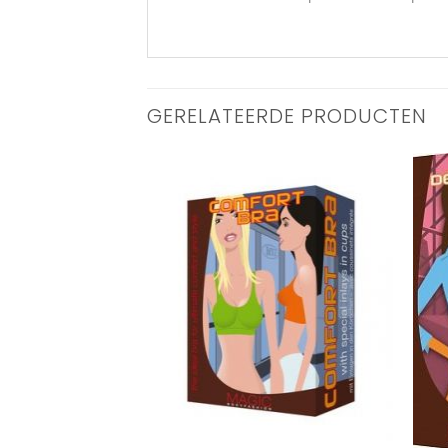
GERELATEERDE PRODUCTEN
Aan
Aan
verlanglijst
verlanglijst
toevoegen
toevoegen
+
+