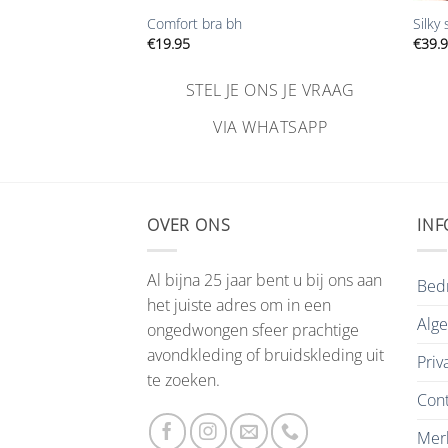
Comfort bra bh
Silky 
€
19.95
€
39.
NS JE VRAAG
STEL JE ONS JE VRAAG
HATSAPP
VIA WHATSAPP
OVER ONS
INF
Al bijna 25 jaar bent u bij ons aan
Bedr
het juiste adres om in een
Alg
ongedwongen sfeer prachtige
avondkleding of bruidskleding uit
Priv
te zoeken.
Cont
Mer