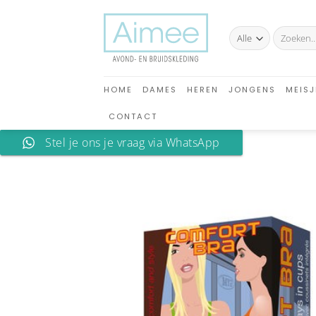
Ga
naar
Zoeken
inhoud
naar:
HOME
DAMES
HEREN
JONGENS
MEISJ
CONTACT
Stel je ons je vraag via WhatsApp
A
verlan
toev