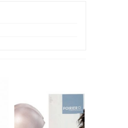
Aan
ijst
verlanglijst
gen
toevoegen