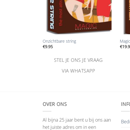
+
+
control panty broekje
Onzichtbare string
Magic
€
9.95
€
19.
STEL JE ONS JE VRAAG
NS JE VRAAG
VIA WHATSAPP
HATSAPP
OVER ONS
INF
Al bijna 25 jaar bent u bij ons aan
Bedr
het juiste adres om in een