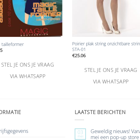
+
Poirier plak string onzichtbare stri
 tailleformer
STA-01
95
€
25.06
STEL JE ONS JE VRAAG
STEL JE ONS JE VRAAG
VIA WHATSAPP
VIA WHATSAPP
ORMATIE
LAATSTE BERICHTEN
ijfsgegevens
Geweldig nieuws! Van
03
mei
mei een pop-up store 