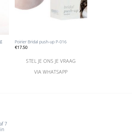
+
ng
Poirier Bridal push-up P-016
€
17.50
STEL JE ONS JE VRAAG
VIA WHATSAPP
af 7
in