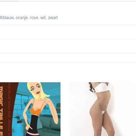
ltblauw
,
oranje
,
rose
,
wit
,
zwart
Aan
Aan
verlanglijst
verlangl
toevoegen
toevoe