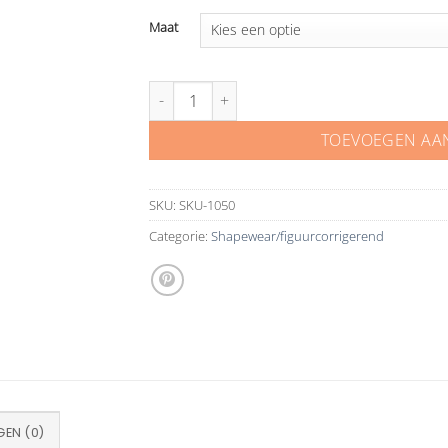
Maat
Comfort bra bh aantal
TOEVOEGEN AA
SKU:
SKU-1050
Categorie:
Shapewear/figuurcorrigerend
EN (0)