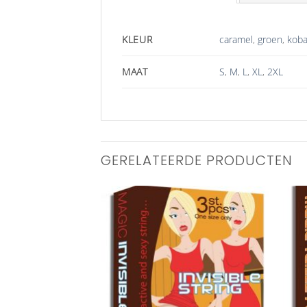
KLEUR
caramel
,
groen
,
koba
MAAT
S
,
M
,
L
,
XL
,
2XL
GERELATEERDE PRODUCTEN
Aan
Aan
verlanglijst
verlanglijst
toevoegen
toevoegen