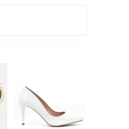
Aan
ijst
verlanglijst
gen
toevoegen