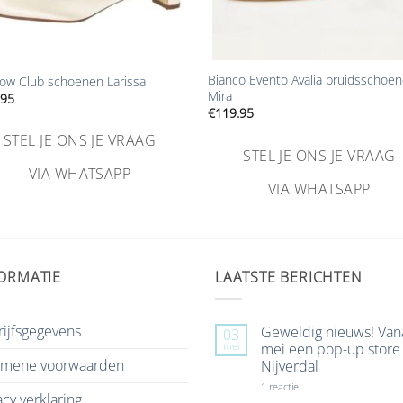
+
Bianco Evento Avalia bruidsschoe
ow Club schoenen Larissa
Mira
.95
€
119.95
STEL JE ONS JE VRAAG
STEL JE ONS JE VRAAG
VIA WHATSAPP
VIA WHATSAPP
ORMATIE
LAATSTE BERICHTEN
ijfsgegevens
Geweldig nieuws! Van
03
mei
mei een pop-up store 
emene voorwaarden
Nijverdal
op
1 reactie
acy verklaring
Geweldig