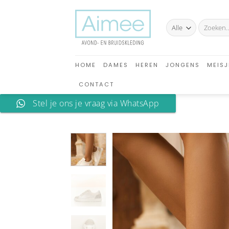
Ga
naar
Zoeken
inhoud
naar:
HOME
DAMES
HEREN
JONGENS
MEISJ
CONTACT
Stel je ons je vraag via WhatsApp