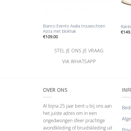
+
+
Bianco Evento Avalia trouwschoen
dy pumps 11 cm
Rainb
Astra met blokhak
€
149
€
109.00
NS JE VRAAG
STEL JE ONS JE VRAAG
HATSAPP
VIA WHATSAPP
OVER ONS
INF
Al bijna 25 jaar bent u bij ons aan
Bedr
het juiste adres om in een
Alg
ongedwongen sfeer prachtige
avondkleding of bruidskleding uit
Priv