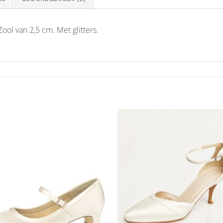
ool van 2,5 cm. Met glitters.
Aan
Aan
verlanglijst
verlangl
toevoegen
toevoe