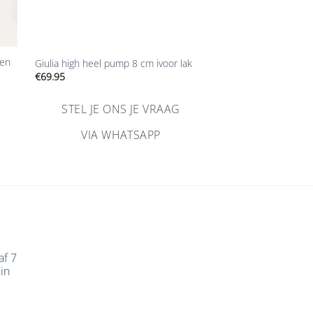
+
nen
Giulia high heel pump 8 cm ivoor lak
€
69.95
STEL JE ONS JE VRAAG
VIA WHATSAPP
af 7
in