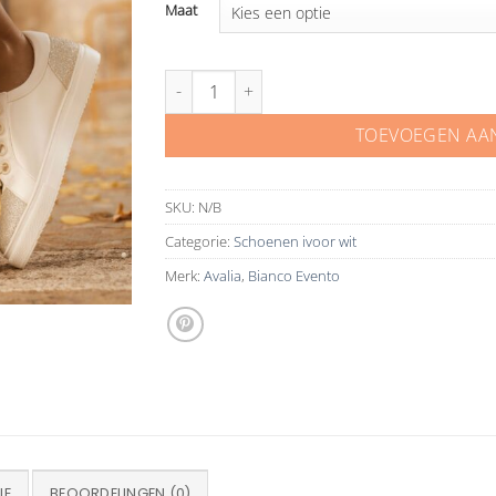
Maat
Bianco Evento Avalia Satijnen sneaker met glitte
TOEVOEGEN AA
SKU:
N/B
Categorie:
Schoenen ivoor wit
Merk:
Avalia
,
Bianco Evento
IE
BEOORDELINGEN (0)