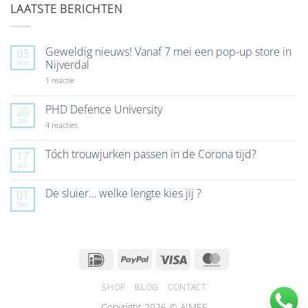
LAATSTE BERICHTEN
Geweldig nieuws! Vanaf 7 mei een pop-up store in
03
mei
Nijverdal
op
1 reactie
Geweldig
nieuws!
Vanaf
PHD Defence University
20
7
jan
mei
op
4 reacties
een
PHD
pop-
Defence
up
University
Tóch trouwjurken passen in de Corona tijd?
17
store
jan
Geen
in
reacties
Nijverdal
op
De sluier… welke lengte kies jij ?
01
Tóch
dec
trouwjurken
Geen
passen
reacties
in
op
de
De
Corona
sluier…
tijd?
welke
IDeal
PayPal
Visa
MasterCard
lengte
kies
jij
SHOP
BLOG
CONTACT
?
Copyright 2026 © AIMEE