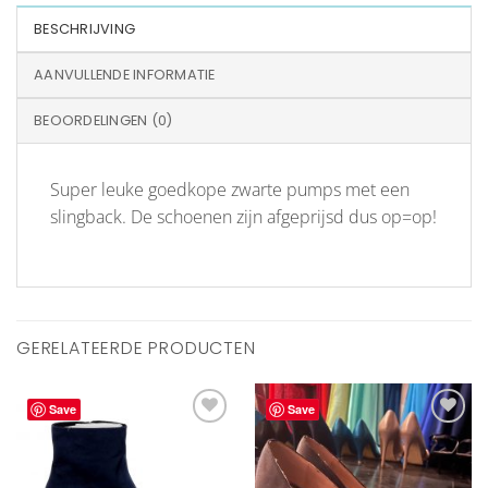
BESCHRIJVING
AANVULLENDE INFORMATIE
BEOORDELINGEN (0)
Super leuke goedkope zwarte pumps met een
slingback. De schoenen zijn afgeprijsd dus op=op!
GERELATEERDE PRODUCTEN
Save
Save
Aan
Aan
verlanglijst
verlanglijst
toevoegen
toevoegen