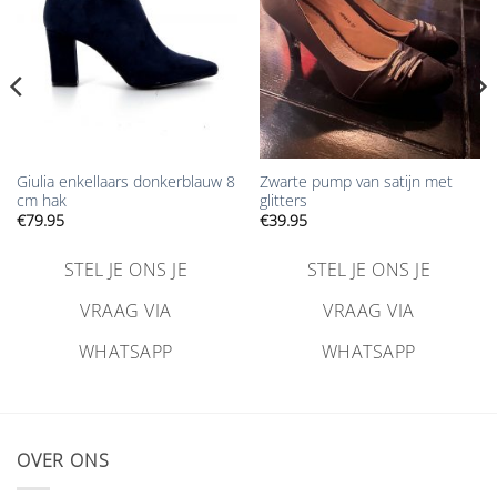
Giulia enkellaars donkerblauw 8
Zwarte pump van satijn met
cm hak
glitters
€
79.95
€
39.95
STEL JE ONS JE
STEL JE ONS JE
VRAAG VIA
VRAAG VIA
WHATSAPP
WHATSAPP
OVER ONS