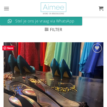
Ga
naar
inhoud
Stel je ons je vraag via WhatsApp
FILTER
Save
Aan
verlanglijst
toevoegen