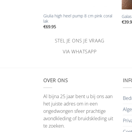
+
+
Giulia high heel pump 8 cm pink coral
wart 8 cm hak
Galas
lak
€
39.
€
69.95
NS JE VRAAG
STEL JE ONS JE VRAAG
HATSAPP
VIA WHATSAPP
OVER ONS
INF
Al bijna 25 jaar bent u bij ons aan
Bedr
het juiste adres om in een
Alg
ongedwongen sfeer prachtige
avondkleding of bruidskleding uit
Priv
te zoeken.
Cont