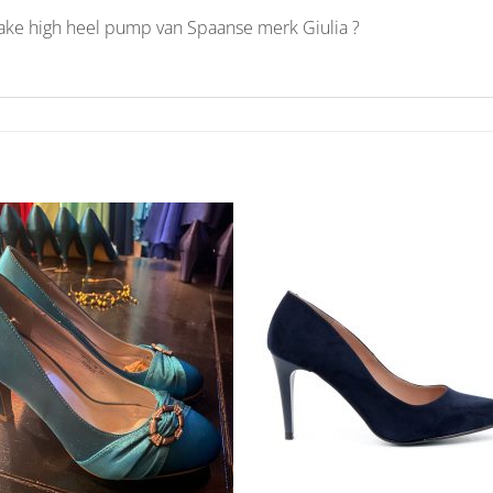
ake high heel pump van Spaanse merk Giulia ?
Aan
Aan
verlanglijst
verlangl
toevoegen
toevoe