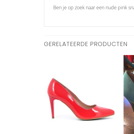
Ben je op zoek naar een nude pink sn
GERELATEERDE PRODUCTEN
Aan
Aan
verlanglijst
verlanglijst
toevoegen
toevoegen
RKOCHT