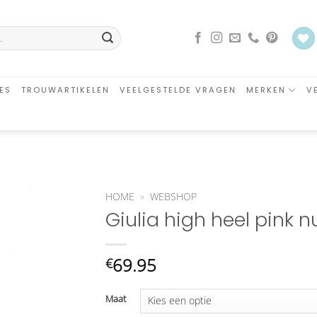
ES
TROUWARTIKELEN
VEELGESTELDE VRAGEN
MERKEN
V
HOME
»
WEBSHOP
Giulia high heel pink
an
glijst
oegen
69.95
€
Maat