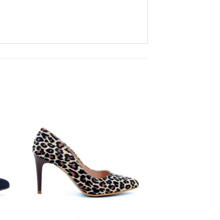
Aan
ijst
verlanglijst
gen
toevoegen