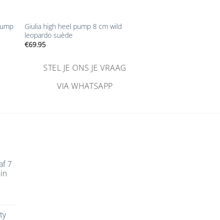
+
 pump
Giulia high heel pump 8 cm wild
leopardo suède
€
69.95
STEL JE ONS JE VRAAG
VIA WHATSAPP
af 7
in
ty