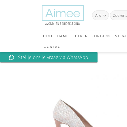
Ga
naar
Zoeken
inhoud
naar:
HOME
DAMES
HEREN
JONGENS
MEISJ
CONTACT
Stel je ons je vraag via WhatsApp
A
verlan
toev