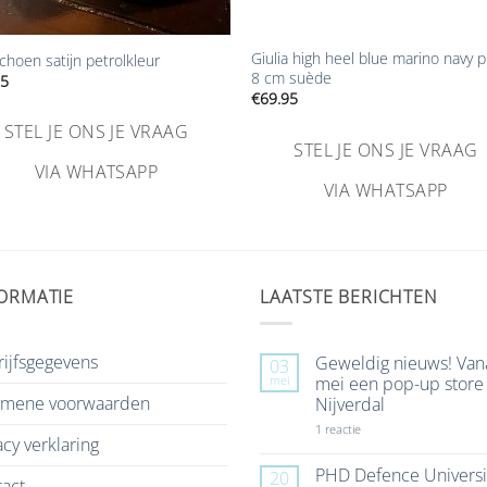
+
Giulia high heel blue marino navy
choen satijn petrolkleur
8 cm suède
95
€
69.95
STEL JE ONS JE VRAAG
STEL JE ONS JE VRAAG
VIA WHATSAPP
VIA WHATSAPP
ORMATIE
LAATSTE BERICHTEN
ijfsgegevens
Geweldig nieuws! Van
03
mei
mei een pop-up store 
emene voorwaarden
Nijverdal
op
1 reactie
acy verklaring
Geweldig
nieuws!
Vanaf
PHD Defence Universi
20
act
7