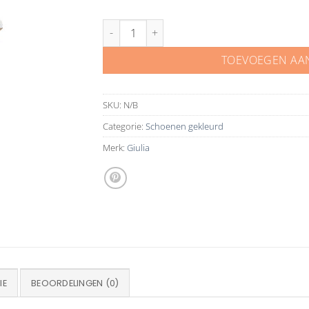
Giulia high heel pink nude snake pump 8 cm aan
TOEVOEGEN AA
SKU:
N/B
Categorie:
Schoenen gekleurd
Merk:
Giulia
IE
BEOORDELINGEN (0)