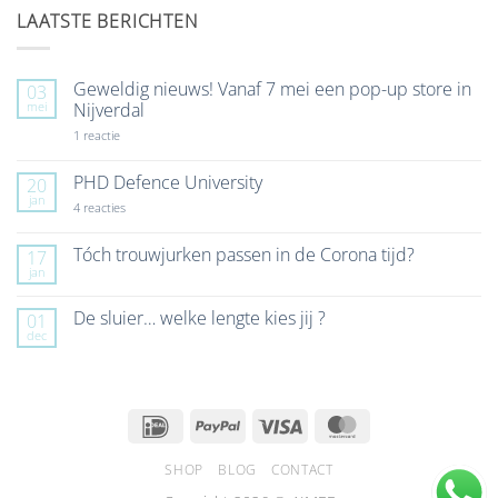
LAATSTE BERICHTEN
Geweldig nieuws! Vanaf 7 mei een pop-up store in
03
mei
Nijverdal
op
1 reactie
Geweldig
nieuws!
Vanaf
PHD Defence University
20
7
jan
mei
op
4 reacties
een
PHD
pop-
Defence
up
University
Tóch trouwjurken passen in de Corona tijd?
17
store
jan
Geen
in
reacties
Nijverdal
op
De sluier… welke lengte kies jij ?
01
Tóch
dec
trouwjurken
Geen
passen
reacties
in
op
de
De
Corona
sluier…
tijd?
welke
IDeal
PayPal
Visa
MasterCard
lengte
kies
jij
SHOP
BLOG
CONTACT
?