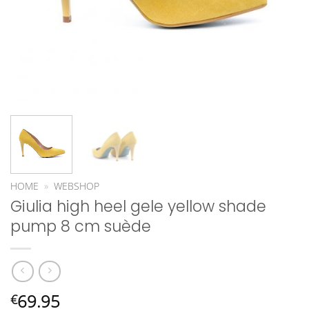
HOME
»
WEBSHOP
Giulia high heel gele yellow shade
pump 8 cm suède
69.95
€