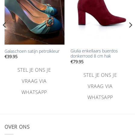
Giulia enkellaars buerdos
Galaschoen satijn petrolkleur
donkerrood 8 cm hak
€
39.95
€
79.95
STEL JE ONS JE
STEL JE ONS JE
VRAAG VIA
VRAAG VIA
WHATSAPP
WHATSAPP
OVER ONS