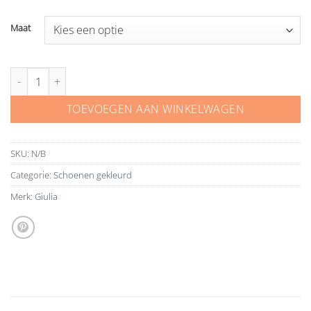
Maat
Giulia high heel gele yellow shade pump 8 cm suède aantal
TOEVOEGEN AAN WINKELWAGEN
SKU:
N/B
Categorie:
Schoenen gekleurd
Merk:
Giulia