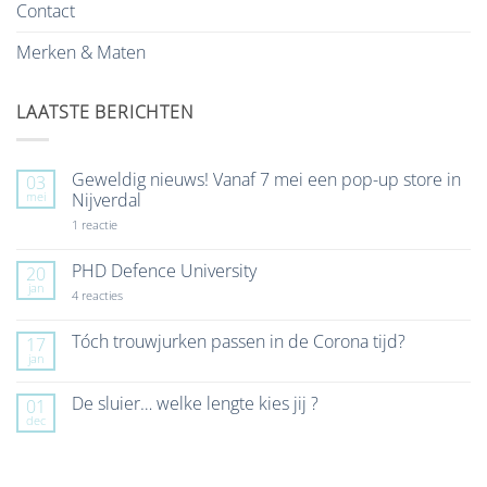
Contact
Merken & Maten
LAATSTE BERICHTEN
Geweldig nieuws! Vanaf 7 mei een pop-up store in
03
mei
Nijverdal
op
1 reactie
Geweldig
nieuws!
Vanaf
PHD Defence University
20
7
jan
mei
op
4 reacties
een
PHD
pop-
Defence
up
University
Tóch trouwjurken passen in de Corona tijd?
17
store
jan
Geen
in
reacties
Nijverdal
op
De sluier… welke lengte kies jij ?
01
Tóch
dec
trouwjurken
Geen
passen
reacties
in
op
de
De
Corona
sluier…