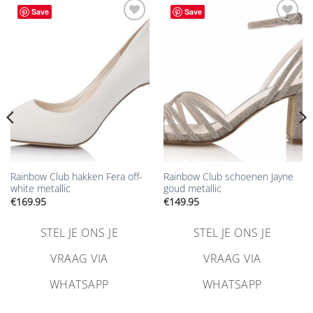
Save
Save
Aan
Aan
verlanglijst
verlanglijst
toevoegen
toevoegen
Rainbow Club hakken Fera off-
Rainbow Club schoenen Jayne
white metallic
goud metallic
€
169.95
€
149.95
STEL JE ONS JE
STEL JE ONS JE
VRAAG VIA
VRAAG VIA
WHATSAPP
WHATSAPP