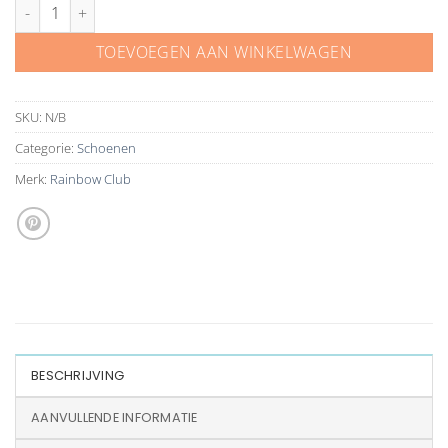
Rainbow Club schoenen Maike off-white metallic aantal
TOEVOEGEN AAN WINKELWAGEN
SKU:
N/B
Categorie:
Schoenen
Merk:
Rainbow Club
BESCHRIJVING
AANVULLENDE INFORMATIE