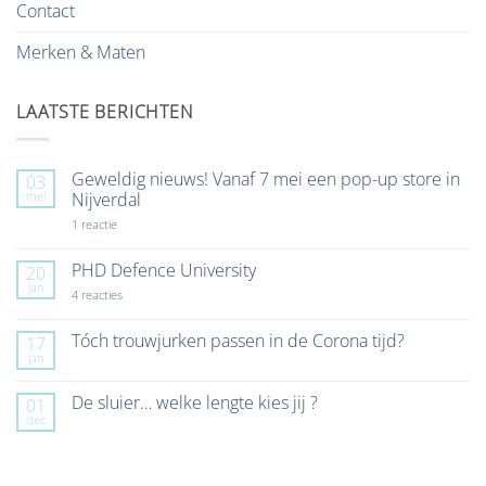
Contact
Merken & Maten
LAATSTE BERICHTEN
Geweldig nieuws! Vanaf 7 mei een pop-up store in
03
mei
Nijverdal
op
1 reactie
Geweldig
nieuws!
Vanaf
PHD Defence University
20
7
jan
mei
op
4 reacties
een
PHD
pop-
Defence
up
University
Tóch trouwjurken passen in de Corona tijd?
17
store
jan
Geen
in
reacties
Nijverdal
op
De sluier… welke lengte kies jij ?
01
Tóch
dec
trouwjurken
Geen
passen
reacties
in
op
de
De
Corona
sluier…