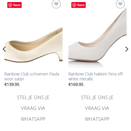
Save
Save
Aan
Aan
verlanglijst
verlanglijst
toevoegen
toevoegen
Rainbow Club schoenen Paula
Rainbow Club hakken Fera off-
ivoor satijn
white metallic
€
139.95
€
169.95
STEL JE ONS JE
STEL JE ONS JE
VRAAG VIA
VRAAG VIA
WHATSAPP
WHATSAPP