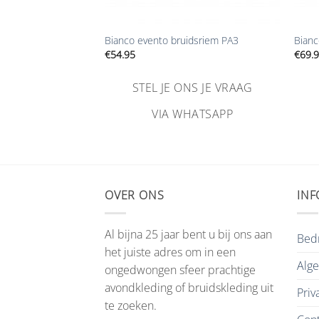
+
+
 bruidsjurk PA 1
Bianco evento bruidsriem PA3
Bianc
€
54.95
€
69.
NS JE VRAAG
STEL JE ONS JE VRAAG
HATSAPP
VIA WHATSAPP
OVER ONS
INF
Al bijna 25 jaar bent u bij ons aan
Bedr
het juiste adres om in een
Alg
ongedwongen sfeer prachtige
avondkleding of bruidskleding uit
Priv
te zoeken.