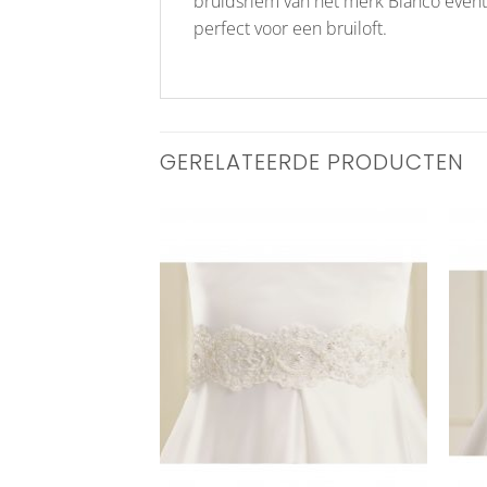
bruidsriem van het merk Bianco evento
perfect voor een bruiloft.
GERELATEERDE PRODUCTEN
Aan
Aan
verlanglijst
verlanglijst
toevoegen
toevoegen