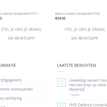
+
o evento bruidsriem PA11
Bianco evento bruidsriem PA2
95
€
54.95
STEL JE ONS JE VRAAG
STEL JE ONS JE VRAAG
VIA WHATSAPP
VIA WHATSAPP
ORMATIE
LAATSTE BERICHTEN
ijfsgegevens
Geweldig nieuws! Van
03
mei
mei een pop-up store 
emene voorwaarden
Nijverdal
op
1 reactie
acy verklaring
Geweldig
nieuws!
Vanaf
PHD Defence Universi
20
7