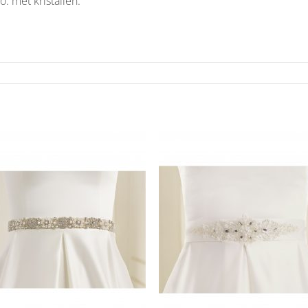
. met kristallen.
Aan
Aan
verlanglijst
verlangl
toevoegen
toevoe