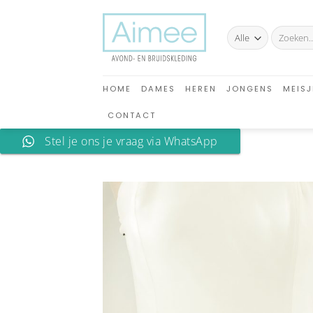
Ga
naar
Zoeken
inhoud
naar:
HOME
DAMES
HEREN
JONGENS
MEISJ
CONTACT
Stel je ons je vraag via WhatsApp
A
verlan
toev