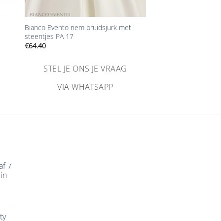
+
Bianco Evento riem bruidsjurk met
steentjes PA 17
€
64.40
STEL JE ONS JE VRAAG
VIA WHATSAPP
af 7
in
ty