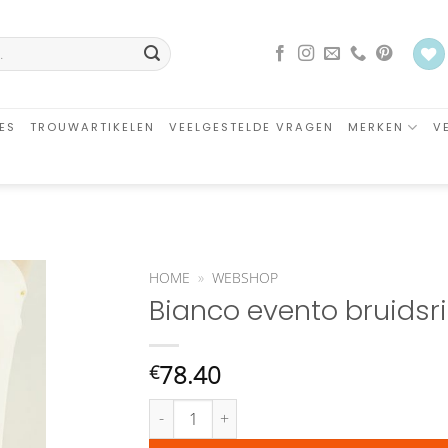
ES
TROUWARTIKELEN
VEELGESTELDE VRAGEN
MERKEN
V
HOME
»
WEBSHOP
Bianco evento bruids
an
glijst
oegen
78.40
€
Bianco evento bruidsriem PA89 aantal