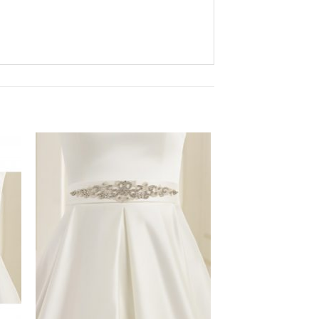
Aan
ijst
verlanglijst
gen
toevoegen