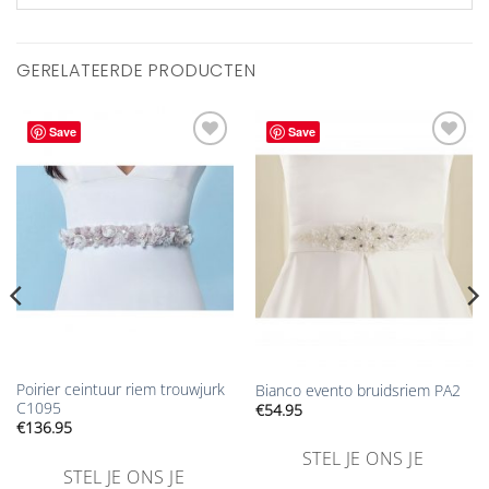
GERELATEERDE PRODUCTEN
Save
Save
Aan
Aan
verlanglijst
verlanglijst
toevoegen
toevoegen
Poirier ceintuur riem trouwjurk
Bianco evento bruidsriem PA2
C1095
€
54.95
€
136.95
STEL JE ONS JE
STEL JE ONS JE