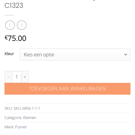
C1323
75.00
€
Kleur
Poirier ceintuur riem trouwjurk ivoor C1323 aantal
TOEVOEGEN AAN WINKELWAGEN
SKU:
SKU-2856-1-1-1
Categorie:
Riemen
Merk:
Poirier