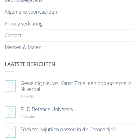
Algemene voorwaarden
Privacy verklaring
Contact
Merken & Maten
LAATSTE BERICHTEN
Geweldig nieuws! Vanaf 7 mei een pop-up store in
03
mei
Nijverdal
op
1 reactie
Geweldig
nieuws!
Vanaf
PHD Defence University
20
7
jan
mei
op
4 reacties
een
PHD
pop-
Defence
up
University
Tóch trouwjurken passen in de Corona tijd?
17
store
jan
Geen
in