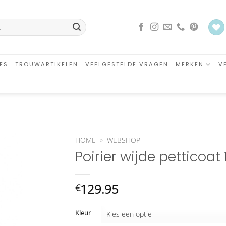
ES
TROUWARTIKELEN
VEELGESTELDE VRAGEN
MERKEN
V
HOME
»
WEBSHOP
Poirier wijde petticoat
an
glijst
oegen
129.95
€
Kleur