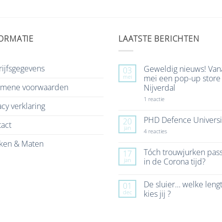
ORMATIE
LAATSTE BERICHTEN
ijfsgegevens
Geweldig nieuws! Van
03
mei
mei een pop-up store 
emene voorwaarden
Nijverdal
op
1 reactie
acy verklaring
Geweldig
nieuws!
Vanaf
PHD Defence Universi
20
act
7
jan
mei
op
4 reacties
een
PHD
ken & Maten
pop-
Defence
up
University
Tóch trouwjurken pas
17
store
jan
in de Corona tijd?
in
Nijverdal
Geen
reacties
De sluier… welke leng
01
op
Tóch
dec
kies jij ?
trouwjurken
passen
Geen
in
reacties
de
op