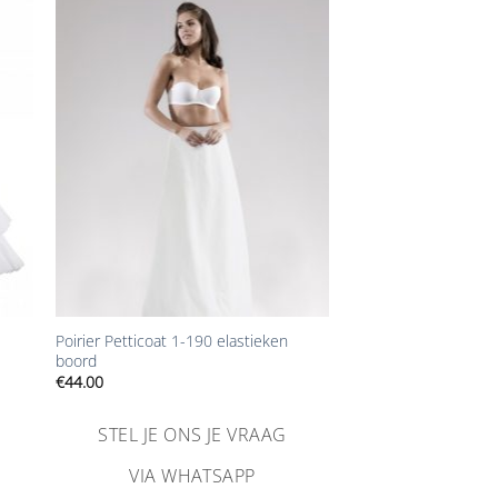
Aan
ijst
verlanglijst
gen
toevoegen
+
Poirier Petticoat 1-190 elastieken
boord
€
44.00
STEL JE ONS JE VRAAG
VIA WHATSAPP