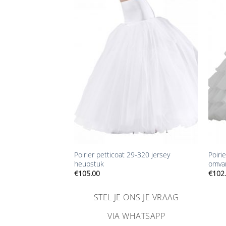
Aan
Aan
verlanglijst
verlanglijst
toevoegen
toevoegen
+
+
3-270 jersey
Poirier petticoat 29-320 jersey
Poiri
heupstuk
omva
€
105.00
€
102
NS JE VRAAG
STEL JE ONS JE VRAAG
HATSAPP
VIA WHATSAPP