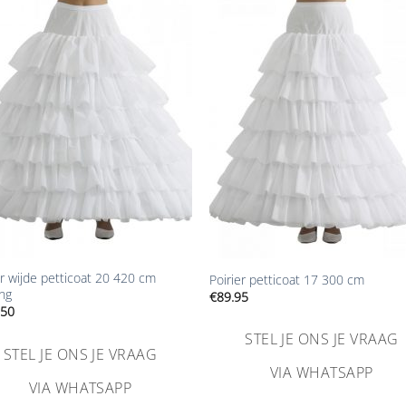
Aan
Aan
verlanglijst
verlangl
toevoegen
toevoe
+
er wijde petticoat 20 420 cm
Poirier petticoat 17 300 cm
ng
€
89.95
.50
STEL JE ONS JE VRAAG
STEL JE ONS JE VRAAG
VIA WHATSAPP
VIA WHATSAPP