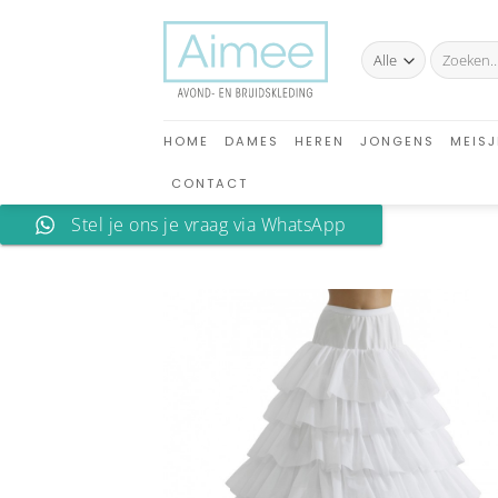
Ga
naar
Zoeken
inhoud
naar:
HOME
DAMES
HEREN
JONGENS
MEISJ
CONTACT
Stel je ons je vraag via WhatsApp
A
verlan
toev