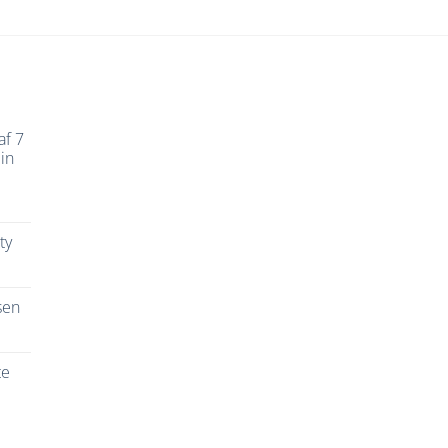
af 7
in
ty
sen
te