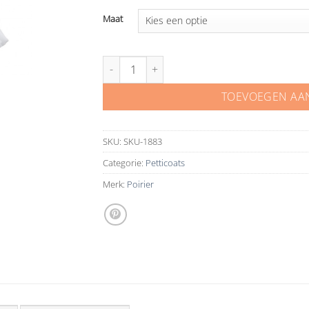
Maat
Poirier wijde petticoat 18 360 cm aantal
TOEVOEGEN AA
SKU:
SKU-1883
Categorie:
Petticoats
Merk:
Poirier