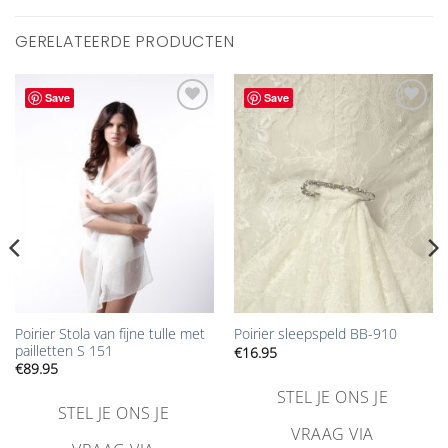
GERELATEERDE PRODUCTEN
Save
Save
Aan
Aan
verlanglijst
verlanglijst
toevoegen
toevoegen
Poirier Stola van fijne tulle met
Poirier sleepspeld BB-910
pailletten S 151
€
16.95
€
89.95
STEL JE ONS JE
STEL JE ONS JE
VRAAG VIA