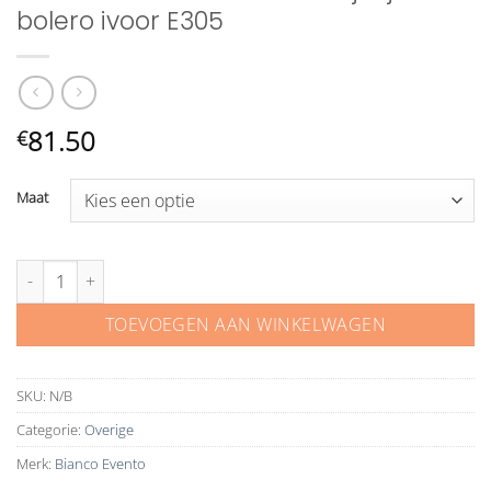
bolero ivoor E305
81.50
€
Maat
Bianco Evento imitatiebont jasje bolero ivoor E305 aantal
TOEVOEGEN AAN WINKELWAGEN
SKU:
N/B
Categorie:
Overige
Merk:
Bianco Evento