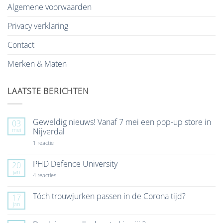
Algemene voorwaarden
Privacy verklaring
Contact
Merken & Maten
LAATSTE BERICHTEN
Geweldig nieuws! Vanaf 7 mei een pop-up store in
03
mei
Nijverdal
op
1 reactie
Geweldig
nieuws!
Vanaf
PHD Defence University
20
7
jan
mei
op
4 reacties
een
PHD
pop-
Defence
up
University
Tóch trouwjurken passen in de Corona tijd?
17
store
jan
Geen
in
reacties
Nijverdal
op