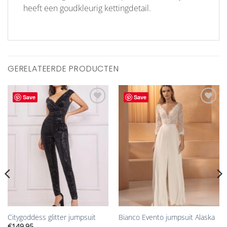
heeft een goudkleurig kettingdetail.
GERELATEERDE PRODUCTEN
Save
Save
Aan
Aan
verlanglijst
verlanglijst
toevoegen
toevoegen
Citygoddess glitter jumpsuit
Bianco Evento jumpsuit Alaska
€
149.95