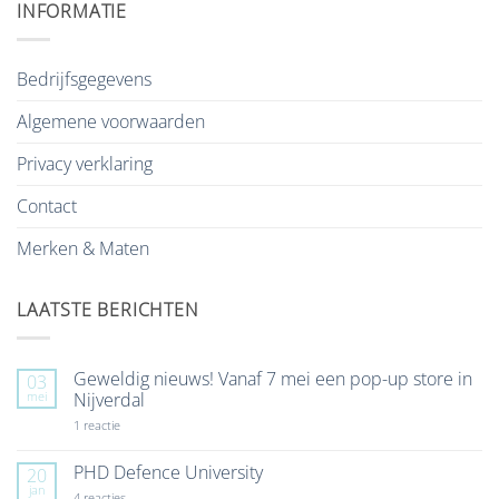
INFORMATIE
Bedrijfsgegevens
Algemene voorwaarden
Privacy verklaring
Contact
Merken & Maten
LAATSTE BERICHTEN
Geweldig nieuws! Vanaf 7 mei een pop-up store in
03
mei
Nijverdal
op
1 reactie
Geweldig
nieuws!
Vanaf
PHD Defence University
20
7
jan
mei
op
4 reacties