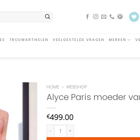
ES
TROUWARTIKELEN
VEELGESTELDE VRAGEN
MERKEN
V
HOME
»
WEBSHOP
Alyce Paris moeder van
Aan
verlanglijst
toevoegen
499.00
€
Alyce Paris moeder van de bruid jurk aantal