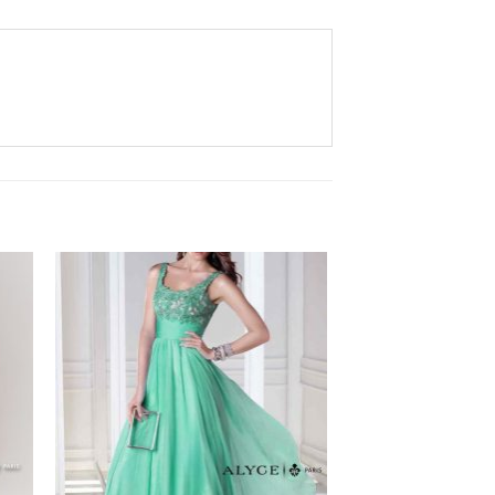
Aan
ijst
verlanglijst
gen
toevoegen