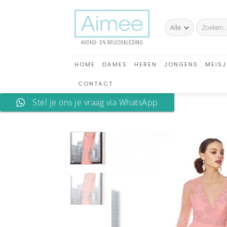
Ga
naar
Zoeken
inhoud
naar:
HOME
DAMES
HEREN
JONGENS
MEISJ
CONTACT
Stel je ons je vraag via WhatsApp