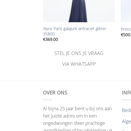
+
+
ne galajurk glitter
Alyce Paris galajurk antraciet glitter
Prono
35800
€
500
€
369.00
NS JE VRAAG
STEL JE ONS JE VRAAG
HATSAPP
VIA WHATSAPP
OVER ONS
INF
Al bijna 25 jaar bent u bij ons aan
Bedr
het juiste adres om in een
Alg
ongedwongen sfeer prachtige
avondkleding of bruidskleding uit