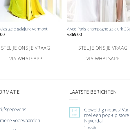
+
vias gele galajurk Vermont
Alyce Paris champagne galajurk 3
.00
€
369.00
STEL JE ONS JE VRAAG
STEL JE ONS JE VRAAG
VIA WHATSAPP
VIA WHATSAPP
ORMATIE
LAATSTE BERICHTEN
ijfsgegevens
Geweldig nieuws! Van
03
mei
mei een pop-up store 
emene voorwaarden
Nijverdal
op
1 reactie