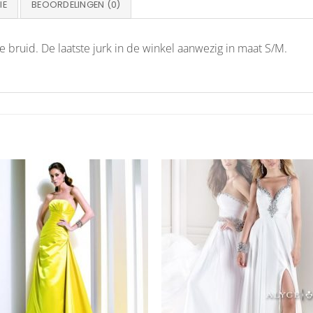
IE
BEOORDELINGEN (0)
 bruid. De laatste jurk in de winkel aanwezig in maat S/M.
Aan
Aan
verlanglijst
verlangl
toevoegen
toevoe