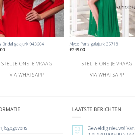
+
 Bridal galajurk 943604
Alyce Paris galajurk 35718
.00
€
249.00
STEL JE ONS JE VRAAG
STEL JE ONS JE VRAAG
VIA WHATSAPP
VIA WHATSAPP
ORMATIE
LAATSTE BERICHTEN
ijfsgegevens
Geweldig nieuws! Van
03
mei
mei een pop-up store 