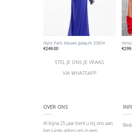
+
+
moeder kleding
Alyce Paris blauwe galajurk 35804
Venus
€
249.00
€
299
STEL JE ONS JE VRAAG
NS JE VRAAG
VIA WHATSAPP
HATSAPP
OVER ONS
INF
Al bijna 25 jaar bent u bij ons aan
Bedr
het juiste adres om in een