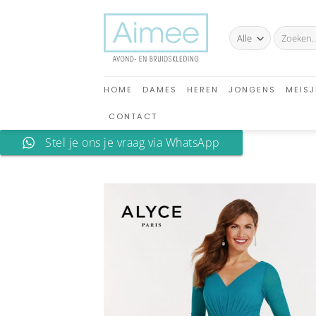
Ga
naar
Zoeken
inhoud
naar:
HOME
DAMES
HEREN
JONGENS
MEISJ
CONTACT
Stel je ons je vraag via WhatsApp
A
verlan
toev