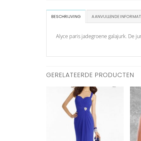
BESCHRIJVING
AANVULLENDE INFORMAT
Alyce paris jadegroene galajurk. De ju
GERELATEERDE PRODUCTEN
Aan
Aan
verlanglijst
verlanglijst
toevoegen
toevoegen