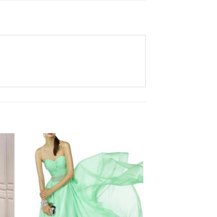
Aan
ijst
verlanglijst
gen
toevoegen