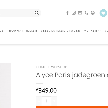
ES
TROUWARTIKELEN
VEELGESTELDE VRAGEN
MERKEN
V
HOME
»
WEBSHOP
Alyce Paris jadegroen 
an
glijst
oegen
349.00
€
Alyce Paris jadegroen galajurk aantal