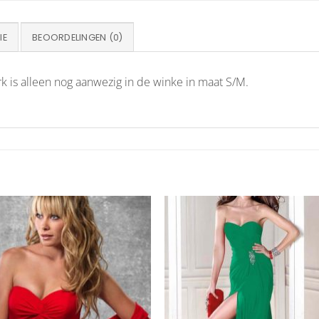
IE
BEOORDELINGEN (0)
rk is alleen nog aanwezig in de winke in maat S/M.
Aan
Aan
verlanglijst
verlangl
toevoegen
toevoe