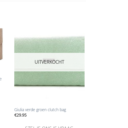
Aan
ijst
verlanglijst
gen
toevoegen
UITVERKOCHT
e
+
Giulia verde groen clutch bag
€
29.95