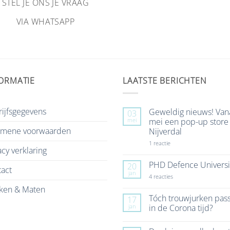
STEL JE ONS JE VRAAG
VIA WHATSAPP
ORMATIE
LAATSTE BERICHTEN
ijfsgegevens
Geweldig nieuws! Van
03
mei
mei een pop-up store 
emene voorwaarden
Nijverdal
op
1 reactie
acy verklaring
Geweldig
nieuws!
Vanaf
PHD Defence Universi
20
act
7
jan
mei
op
4 reacties
een
PHD
ken & Maten
pop-
Defence
up
University
Tóch trouwjurken pas
17
store
jan
in de Corona tijd?
in
Nijverdal
Geen
reacties