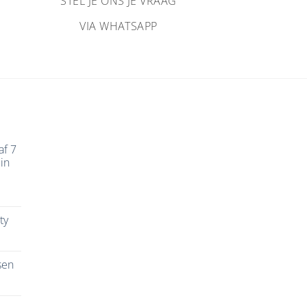
STEL JE ONS JE VRAAG
VIA WHATSAPP
af 7
in
ty
sen