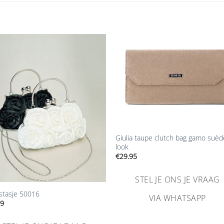
Aan
Aan
verlanglijst
verlangl
toevoegen
toevoe
+
Giulia taupe clutch bag gamo suèd
look
€
29.95
STEL JE ONS JE VRAAG
stasje 50016
VIA WHATSAPP
79