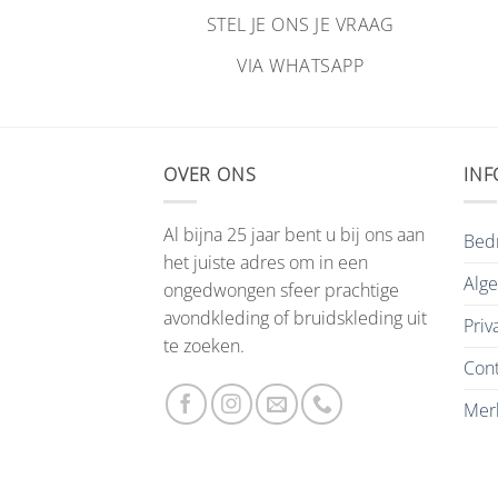
NS JE VRAAG
STEL JE ONS JE VRAAG
HATSAPP
VIA WHATSAPP
OVER ONS
INF
Al bijna 25 jaar bent u bij ons aan
Bedr
het juiste adres om in een
Alg
ongedwongen sfeer prachtige
avondkleding of bruidskleding uit
Priv
te zoeken.
Cont
Mer