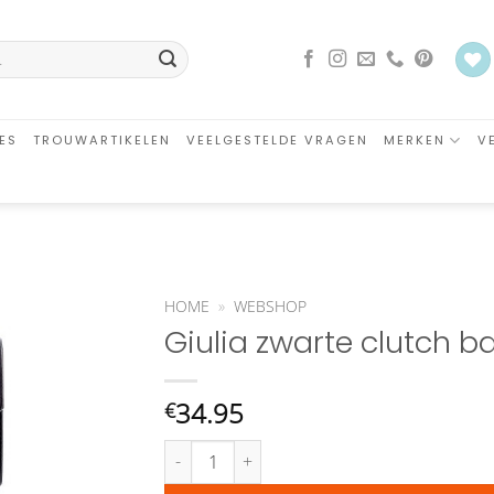
ES
TROUWARTIKELEN
VEELGESTELDE VRAGEN
MERKEN
V
HOME
»
WEBSHOP
Giulia zwarte clutch b
an
glijst
oegen
34.95
€
Giulia zwarte clutch bag aantal