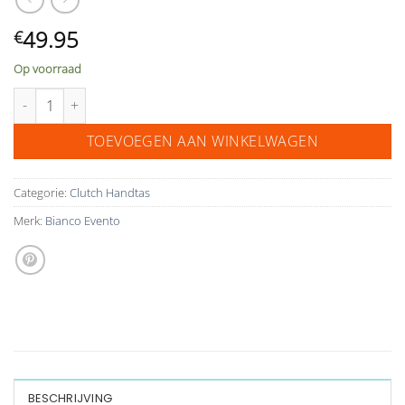
49.95
€
Op voorraad
Bianco Evento bruidstasje clutch met kant T15 aantal
TOEVOEGEN AAN WINKELWAGEN
Categorie:
Clutch Handtas
Merk:
Bianco Evento
BESCHRIJVING