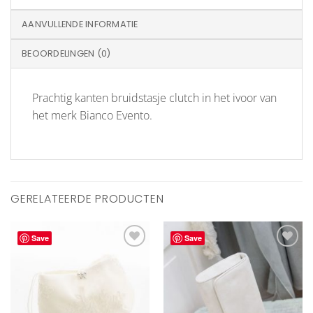
AANVULLENDE INFORMATIE
BEOORDELINGEN (0)
Prachtig kanten bruidstasje clutch in het ivoor van
het merk Bianco Evento.
GERELATEERDE PRODUCTEN
Save
Save
Aan
Aan
verlanglijst
verlanglijst
toevoegen
toevoegen