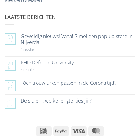
LAATSTE BERICHTEN
Geweldig nieuws! Vanaf 7 mei een pop-up store in
03
mei
Nijverdal
op
1 reactie
Geweldig
nieuws!
Vanaf
PHD Defence University
20
7
jan
mei
op
4 reacties
een
PHD
pop-
Defence
up
University
Tóch trouwjurken passen in de Corona tijd?
17
store
jan
Geen
in
reacties
Nijverdal
op
De sluier… welke lengte kies jij ?
01
Tóch
dec
trouwjurken
Geen
passen
reacties
in
op
de
De
Corona
sluier…
tijd?
welke
IDeal
PayPal
Visa
MasterCard
lengte
kies
jij