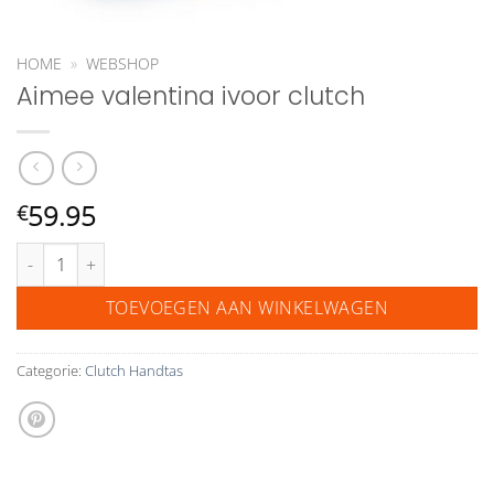
HOME
»
WEBSHOP
Aimee valentina ivoor clutch
59.95
€
Aimee valentina ivoor clutch aantal
TOEVOEGEN AAN WINKELWAGEN
Categorie:
Clutch Handtas