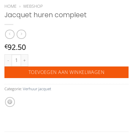
HOME
»
WEBSHOP
Jacquet huren compleet
92.50
€
Jacquet huren compleet aantal
TOEVOEGEN AAN WINKELWAGEN
Categorie:
Verhuur jacquet