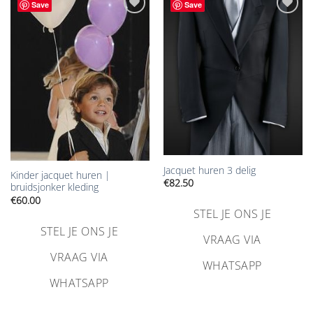
Save
Save
Aan
Aan
verlanglijst
verlanglijst
toevoegen
toevoegen
Jacquet huren 3 delig
Kinder jacquet huren |
€
82.50
bruidsjonker kleding
€
60.00
STEL JE ONS JE
STEL JE ONS JE
VRAAG VIA
VRAAG VIA
WHATSAPP
WHATSAPP