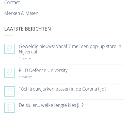
Contact
Merken & Maten
LAATSTE BERICHTEN
Geweldig nieuws! Vanaf 7 mei een pop-up store in
03
mei
Nijverdal
op
1 reactie
Geweldig
nieuws!
Vanaf
PHD Defence University
20
7
jan
mei
op
4 reacties
een
PHD
pop-
Defence
up
University
Tóch trouwjurken passen in de Corona tijd?
17
store
jan
Geen
in
reacties
Nijverdal
op
De sluier… welke lengte kies jij ?
01
Tóch
dec
trouwjurken
Geen
passen
reacties
in
op
de
De
Corona
sluier…