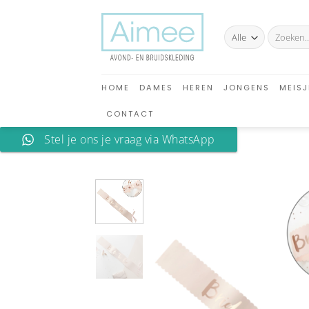
Ga
naar
Zoeken
inhoud
naar:
HOME
DAMES
HEREN
JONGENS
MEISJ
CONTACT
Stel je ons je vraag via WhatsApp