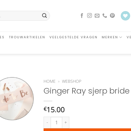
ES
TROUWARTIKELEN
VEELGESTELDE VRAGEN
MERKEN
V
HOME
»
WEBSHOP
Ginger Ray sjerp bride
Aan
verlanglijst
toevoegen
15.00
€
Ginger Ray sjerp bride to be rose goudkleurig aa