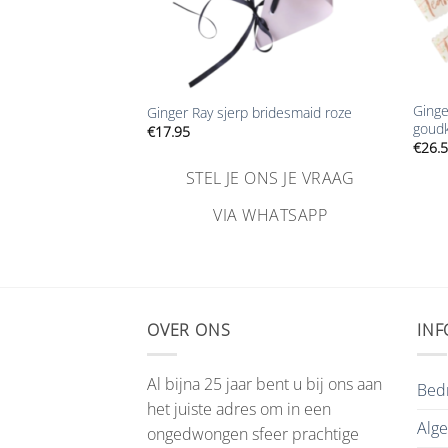
+
+
Ginge
Ginger Ray sjerp bridesmaid roze
goudk
€
17.95
€
26.
STEL JE ONS JE VRAAG
VIA WHATSAPP
OVER ONS
INF
Al bijna 25 jaar bent u bij ons aan
Bedr
het juiste adres om in een
Alg
ongedwongen sfeer prachtige