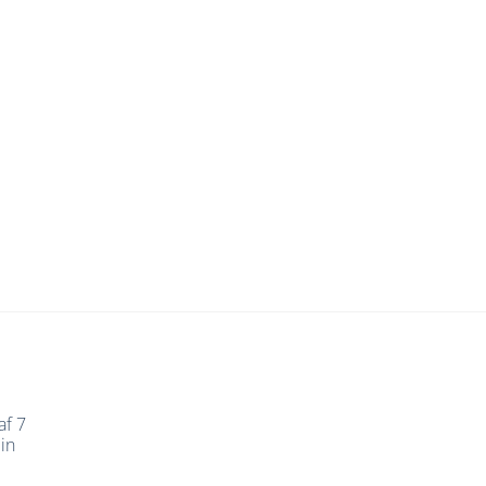
af 7
in