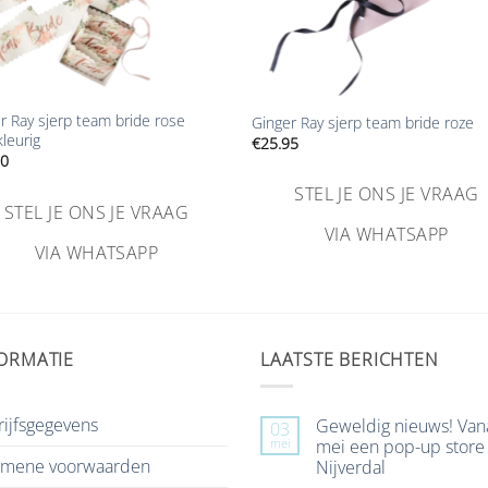
+
r Ray sjerp team bride rose
Ginger Ray sjerp team bride roze
leurig
€
25.95
50
STEL JE ONS JE VRAAG
STEL JE ONS JE VRAAG
VIA WHATSAPP
VIA WHATSAPP
ORMATIE
LAATSTE BERICHTEN
ijfsgegevens
Geweldig nieuws! Van
03
mei
mei een pop-up store 
emene voorwaarden
Nijverdal