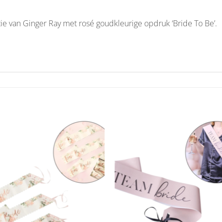
ctie van Ginger Ray met rosé goudkleurige opdruk ‘Bride To Be’.
Aan
Aan
verlanglijst
verlangl
toevoegen
toevoe