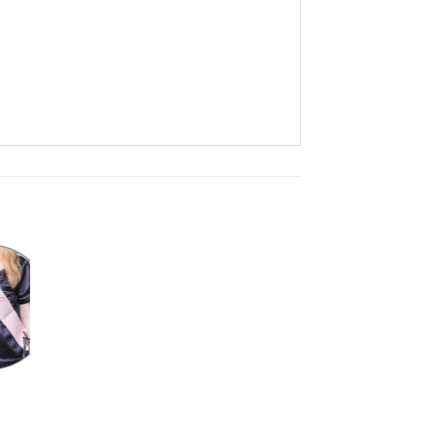
ijst
gen