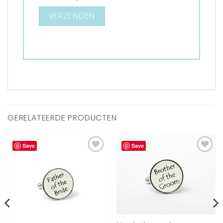
GERELATEERDE PRODUCTEN
Save
Save
Aan
Aan
verlanglijst
verlanglijst
toevoegen
toevoegen