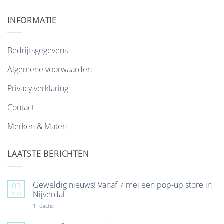
INFORMATIE
Bedrijfsgegevens
Algemene voorwaarden
Privacy verklaring
Contact
Merken & Maten
LAATSTE BERICHTEN
Geweldig nieuws! Vanaf 7 mei een pop-up store in
03
mei
Nijverdal
op
1 reactie
Geweldig
nieuws!