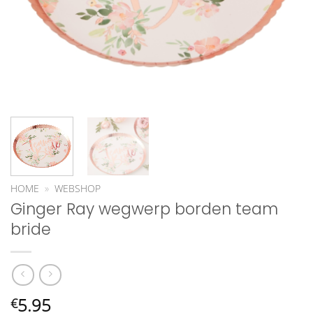
HOME
»
WEBSHOP
Ginger Ray wegwerp borden team
bride
5.95
€