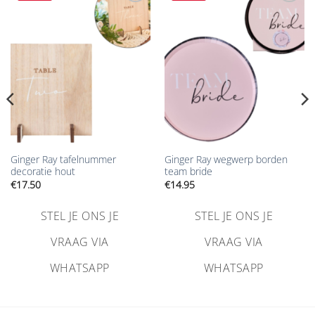
Aan
Aan
verlanglijst
verlanglijst
toevoegen
toevoegen
Ginger Ray tafelnummer
Ginger Ray wegwerp borden
decoratie hout
team bride
€
17.50
€
14.95
STEL JE ONS JE
STEL JE ONS JE
VRAAG VIA
VRAAG VIA
WHATSAPP
WHATSAPP