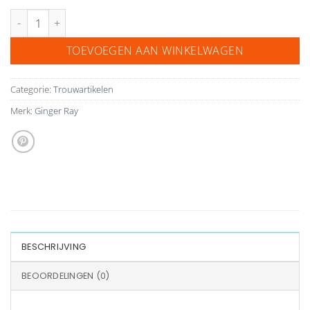
Ginger Ray wegwerp borden team bride aantal
TOEVOEGEN AAN WINKELWAGEN
Categorie:
Trouwartikelen
Merk:
Ginger Ray
BESCHRIJVING
BEOORDELINGEN (0)