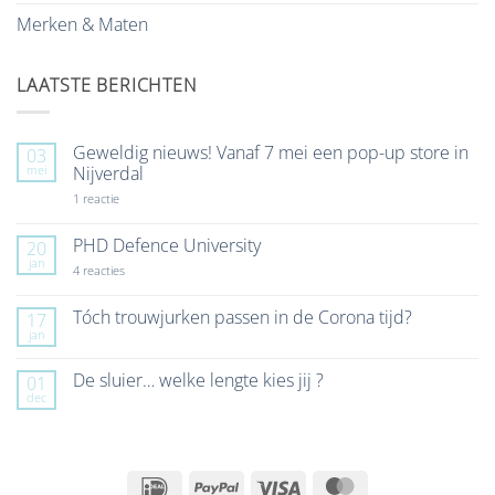
Merken & Maten
LAATSTE BERICHTEN
Geweldig nieuws! Vanaf 7 mei een pop-up store in
03
mei
Nijverdal
op
1 reactie
Geweldig
nieuws!
Vanaf
PHD Defence University
20
7
jan
mei
op
4 reacties
een
PHD
pop-
Defence
up
University
Tóch trouwjurken passen in de Corona tijd?
17
store
jan
Geen
in
reacties
Nijverdal
op
De sluier… welke lengte kies jij ?
01
Tóch
dec
trouwjurken
Geen
passen
reacties
in
op
de
De
Corona
sluier…
tijd?
welke
IDeal
PayPal
Visa
MasterCard
lengte