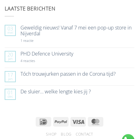
LAATSTE BERICHTEN
Geweldig nieuws! Vanaf 7 mei een pop-up store in
03
mei
Nijverdal
op
1 reactie
Geweldig
nieuws!
Vanaf
PHD Defence University
20
7
jan
mei
op
4 reacties
een
PHD
pop-
Defence
up
University
Tóch trouwjurken passen in de Corona tijd?
17
store
jan
Geen
in
reacties
Nijverdal
op
De sluier… welke lengte kies jij ?
01
Tóch
dec
trouwjurken
Geen
passen
reacties
in
op
de
De
Corona
sluier…
tijd?
welke
IDeal
PayPal
Visa
MasterCard
lengte
kies
jij
SHOP
BLOG
CONTACT
?