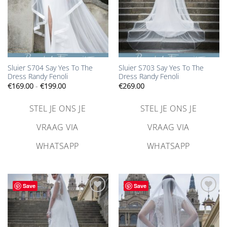
Sluier S704 Say Yes To The
Sluier S703 Say Yes To The
Dress Randy Fenoli
Dress Randy Fenoli
Prijsklasse:
€
169.00
-
€
199.00
€
269.00
€169.00
tot
€199.00
STEL JE ONS JE
STEL JE ONS JE
VRAAG VIA
VRAAG VIA
WHATSAPP
WHATSAPP
Save
Save
Aan
Aan
verlanglijst
verlanglijst
toevoegen
toevoegen