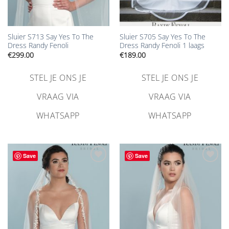
Sluier S713 Say Yes To The
Sluier S705 Say Yes To The
Dress Randy Fenoli
Dress Randy Fenoli 1 laags
€
299.00
€
189.00
STEL JE ONS JE
STEL JE ONS JE
VRAAG VIA
VRAAG VIA
WHATSAPP
WHATSAPP
Save
Save
Aan
Aan
verlanglijst
verlanglijst
toevoegen
toevoegen