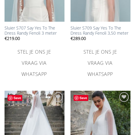
Sluier S707 Say Yes To The
Sluier S709 Say Yes To The
Dress Randy Fenoli 3 meter
Dress Randy Fenoli 3,50 meter
€
219.00
€
289.00
STEL JE ONS JE
STEL JE ONS JE
VRAAG VIA
VRAAG VIA
WHATSAPP
WHATSAPP
Save
Save
Aan
Aan
verlanglijst
verlanglijst
toevoegen
toevoegen