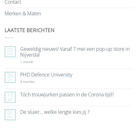
Contact
Merken & Maten
LAATSTE BERICHTEN
Geweldig nieuws! Vanaf 7 mei een pop-up store in
03
mei
Nijverdal
op
1 reactie
Geweldig
nieuws!
Vanaf
PHD Defence University
20
7
jan
mei
op
4 reacties
een
PHD
pop-
Defence
up
University
Tóch trouwjurken passen in de Corona tijd?
17
store
jan
Geen
in
reacties
Nijverdal
op
De sluier… welke lengte kies jij ?
01
Tóch
dec
trouwjurken
Geen
passen
reacties
in
op
de
De
Corona
sluier…
tijd?