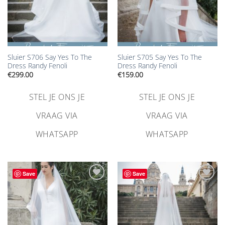
Sluier S706 Say Yes To The
Sluier S705 Say Yes To The
Dress Randy Fenoli
Dress Randy Fenoli
€
299.00
€
159.00
STEL JE ONS JE
STEL JE ONS JE
VRAAG VIA
VRAAG VIA
WHATSAPP
WHATSAPP
Save
Save
Aan
Aan
verlanglijst
verlanglijst
toevoegen
toevoegen