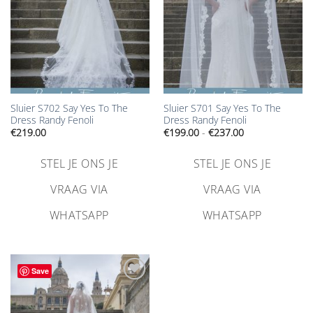
Sluier S702 Say Yes To The
Sluier S701 Say Yes To The
Dress Randy Fenoli
Dress Randy Fenoli
Prijsklasse:
€
219.00
€
199.00
-
€
237.00
€199.00
tot
€237.00
STEL JE ONS JE
STEL JE ONS JE
VRAAG VIA
VRAAG VIA
WHATSAPP
WHATSAPP
Save
Aan
verlanglijst
toevoegen