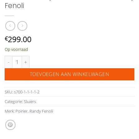
Fenoli
299.00
€
Op voorraad
Sluier S713 Say Yes To The Dress Randy Fenoli aantal
TOEVOEGEN AAN WINKELWAGEN
SKU:
s700-1-1-1-1-2
Categorie:
Sluiers
Merk:
Poirier
,
Randy Fenoli