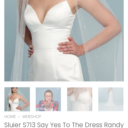
HOME
»
WEBSHOP
Sluier S713 Say Yes To The Dress Randy