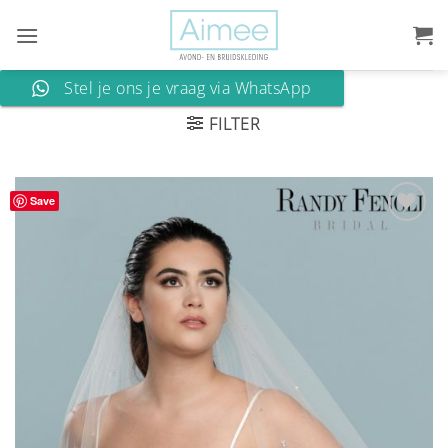
Ga
naar
inhoud
Stel je ons je vraag via WhatsApp
FILTER
Save
Aan
verlanglijst
toevoegen