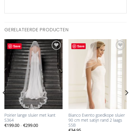
GERELATEERDE PRODUCTEN
Save
Save
Aan
Aan
verlanglijst
verlanglijst
toevoegen
toevoegen
Poirier lange sluier met kant
Bianco Evento goedkope sluier
S364
90 cm met satijn rand 2 laags
S5B
Prijsklasse:
€
199.00
-
€
299.00
€199.00
€
34.95