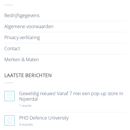
Bedrijfsgegevens
Algemene voorwaarden
Privacy verklaring
Contact
Merken & Maten
LAATSTE BERICHTEN
Geweldig nieuws! Vanaf 7 mei een pop-up store in
03
mei
Nijverdal
op
1 reactie
Geweldig
nieuws!
Vanaf
PHD Defence University
20
7
jan
mei
op
4 reacties
een
PHD