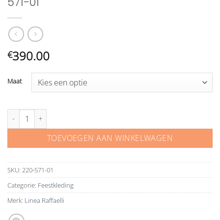
571-01
390.00
€
Maat
Linea Raffaelli communie jurk 220-571-01 aantal
TOEVOEGEN AAN WINKELWAGEN
SKU:
220-571-01
Categorie:
Feestkleding
Merk:
Linea Raffaelli