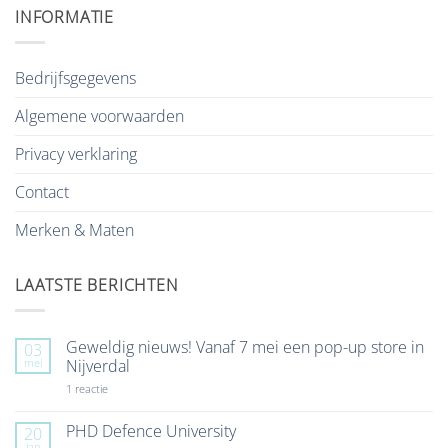
INFORMATIE
Bedrijfsgegevens
Algemene voorwaarden
Privacy verklaring
Contact
Merken & Maten
LAATSTE BERICHTEN
Geweldig nieuws! Vanaf 7 mei een pop-up store in
03
mei
Nijverdal
op
1 reactie
Geweldig
nieuws!
Vanaf
PHD Defence University
20
7
jan