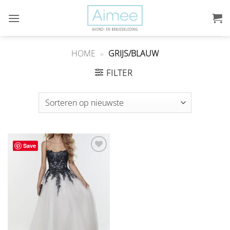
Ga
naar
inhoud
HOME
»
GRIJS/BLAUW
FILTER
Save
Aan
verlanglijst
toevoegen