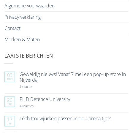
Algemene voorwaarden
Privacy verklaring
Contact
Merken & Maten
LAATSTE BERICHTEN
Geweldig nieuws! Vanaf 7 mei een pop-up store in
03
mei
Nijverdal
op
1 reactie
Geweldig
nieuws!
Vanaf
PHD Defence University
20
7
jan
mei
op
4 reacties
een
PHD
pop-
Defence
up
University
Tóch trouwjurken passen in de Corona tijd?
17
store
jan
Geen
in
reacties
Nijverdal
op