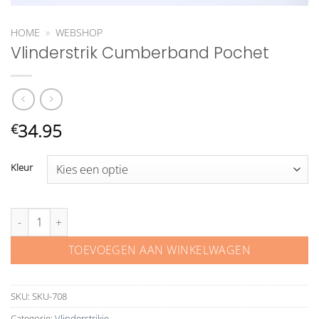
HOME
»
WEBSHOP
Vlinderstrik Cumberband Pochet
34.95
€
Kleur
Vlinderstrik Cumberband Pochet aantal
TOEVOEGEN AAN WINKELWAGEN
SKU:
SKU-708
Categorie:
Vlinderstrikje