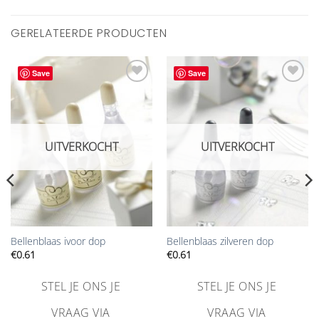
GERELATEERDE PRODUCTEN
Save
Save
Aan
Aan
verlanglijst
verlanglijst
toevoegen
toevoegen
UITVERKOCHT
UITVERKOCHT
Bellenblaas ivoor dop
Bellenblaas zilveren dop
€
0.61
€
0.61
STEL JE ONS JE
STEL JE ONS JE
VRAAG VIA
VRAAG VIA