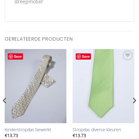
streepmotief
GERELATEERDE PRODUCTEN
Save
Save
Aan
Aan
verlanglijst
verlanglijst
toevoegen
toevoegen
Kinderstropdas bewerkt
Stropdas diverse kleuren
€
13.73
€
13.73