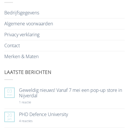
Bedrijfsgegevens
Algemene voorwaarden
Privacy verklaring
Contact
Merken & Maten
LAATSTE BERICHTEN
Geweldig nieuws! Vanaf 7 mei een pop-up store in
03
mei
Nijverdal
op
1 reactie
Geweldig
nieuws!
Vanaf
PHD Defence University
20
7
jan
mei
op
4 reacties
een
PHD
pop-
Defence