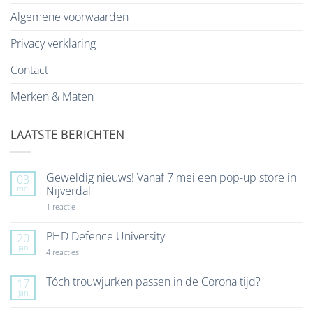
Algemene voorwaarden
Privacy verklaring
Contact
Merken & Maten
LAATSTE BERICHTEN
Geweldig nieuws! Vanaf 7 mei een pop-up store in
03
mei
Nijverdal
op
1 reactie
Geweldig
nieuws!
Vanaf
PHD Defence University
20
7
jan
mei
op
4 reacties
een
PHD
pop-
Defence
up
University
Tóch trouwjurken passen in de Corona tijd?
17
store
jan
Geen
in
reacties
Nijverdal