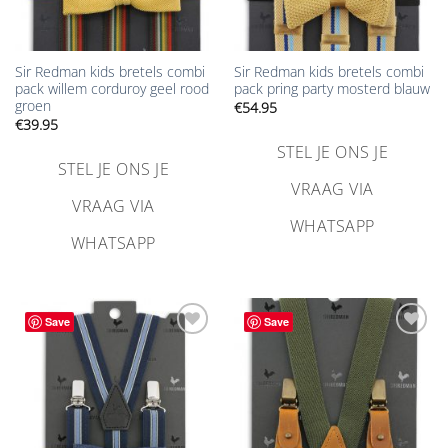
Sir Redman kids bretels combi
Sir Redman kids bretels combi
pack willem corduroy geel rood
pack pring party mosterd blauw
groen
€
54.95
€
39.95
STEL JE ONS JE
STEL JE ONS JE
VRAAG VIA
VRAAG VIA
WHATSAPP
WHATSAPP
Save
Save
Aan
Aan
verlanglijst
verlanglijst
toevoegen
toevoegen