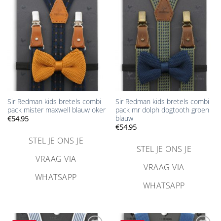
verlanglijst
verlanglijst
toevoegen
toevoegen
Sir Redman kids bretels combi
Sir Redman kids bretels combi
pack mister maxwell blauw oker
pack mr dolph dogtooth groen
blauw
€
54.95
€
54.95
STEL JE ONS JE
STEL JE ONS JE
VRAAG VIA
VRAAG VIA
WHATSAPP
WHATSAPP