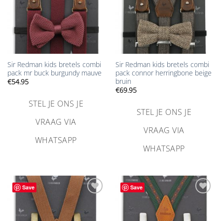
Sir Redman kids bretels combi
Sir Redman kids bretels combi
pack mr buck burgundy mauve
pack connor herringbone beige
bruin
€
54.95
€
69.95
STEL JE ONS JE
STEL JE ONS JE
VRAAG VIA
VRAAG VIA
WHATSAPP
WHATSAPP
Save
Save
Aan
Aan
verlanglijst
verlanglijst
toevoegen
toevoegen