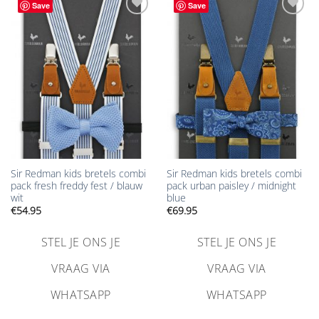
Save
Save
Aan
Aan
verlanglijst
verlanglijst
toevoegen
toevoegen
Sir Redman kids bretels combi
Sir Redman kids bretels combi
pack fresh freddy fest / blauw
pack urban paisley / midnight
wit
blue
€
54.95
€
69.95
STEL JE ONS JE
STEL JE ONS JE
VRAAG VIA
VRAAG VIA
WHATSAPP
WHATSAPP