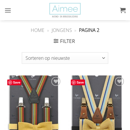
Ga
naar
inhoud
HOME
»
JONGENS
»
PAGINA 2
FILTER
Save
Save
Aan
Aan
verlanglijst
verlanglijst
toevoegen
toevoegen