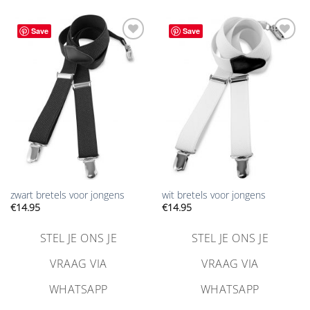
Save
Save
Aan
Aan
verlanglijst
verlanglijst
toevoegen
toevoegen
zwart bretels voor jongens
wit bretels voor jongens
€
14.95
€
14.95
STEL JE ONS JE
STEL JE ONS JE
VRAAG VIA
VRAAG VIA
WHATSAPP
WHATSAPP