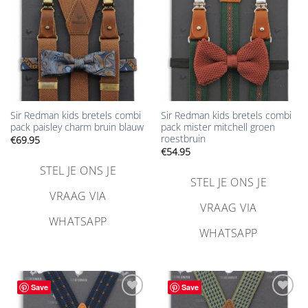
Sir Redman kids bretels combi
Sir Redman kids bretels combi
pack paisley charm bruin blauw
pack mister mitchell groen
roestbruin
€
69.95
€
54.95
STEL JE ONS JE
STEL JE ONS JE
VRAAG VIA
VRAAG VIA
WHATSAPP
WHATSAPP
Save
Save
Aan
Aan