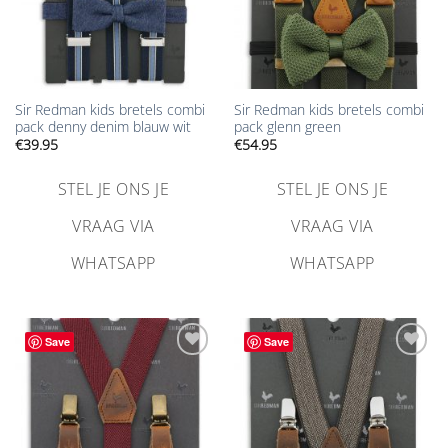
Sir Redman kids bretels combi
Sir Redman kids bretels combi
pack denny denim blauw wit
pack glenn green
€
39.95
€
54.95
STEL JE ONS JE
STEL JE ONS JE
VRAAG VIA
VRAAG VIA
WHATSAPP
WHATSAPP
Save
Save
Aan
Aan
verlanglijst
verlanglijst
toevoegen
toevoegen