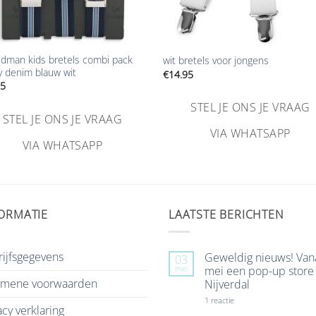
+
edman kids bretels combi pack
wit bretels voor jongens
 denim blauw wit
€
14.95
95
STEL JE ONS JE VRAAG
STEL JE ONS JE VRAAG
VIA WHATSAPP
VIA WHATSAPP
ORMATIE
LAATSTE BERICHTEN
ijfsgegevens
Geweldig nieuws! Van
03
mei
mei een pop-up store 
emene voorwaarden
Nijverdal
op
1 reactie
acy verklaring
Geweldig