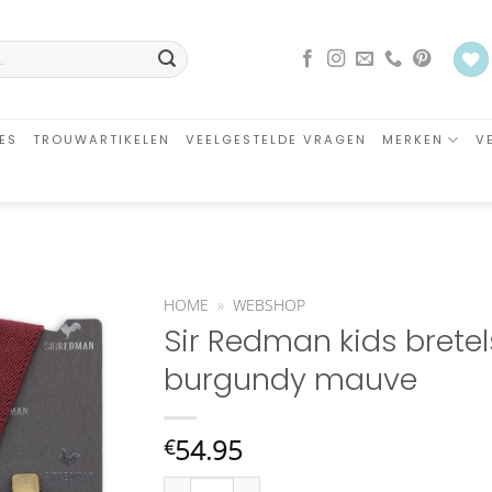
ES
TROUWARTIKELEN
VEELGESTELDE VRAGEN
MERKEN
V
HOME
»
WEBSHOP
Sir Redman kids brete
Aan
burgundy mauve
verlanglijst
toevoegen
54.95
€
Sir Redman kids bretels combi pack mr buck bu