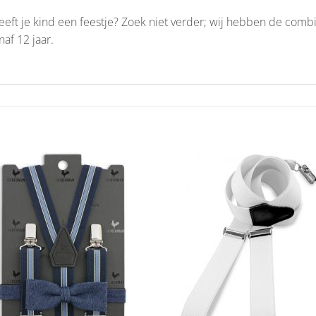
eeft je kind een feestje? Zoek niet verder; wij hebben de combi 
af 12 jaar.
Aan
Aan
verlanglijst
verlangl
toevoegen
toevoe