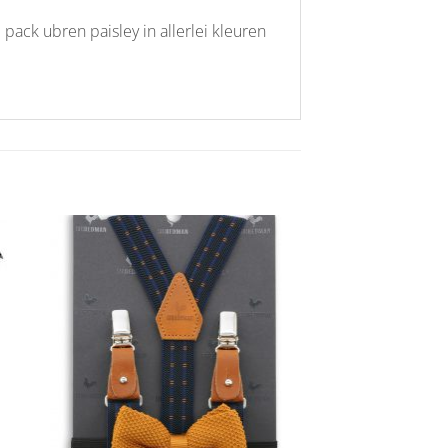
pack ubren paisley in allerlei kleuren
Aan
ijst
verlanglijst
gen
toevoegen