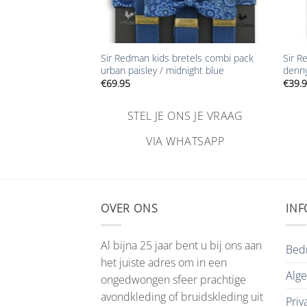
+
+
Sir Redman kids bretels combi pack
Sir R
s voor jongens
urban paisley / midnight blue
denny
€
69.95
€
39.
NS JE VRAAG
STEL JE ONS JE VRAAG
HATSAPP
VIA WHATSAPP
OVER ONS
INF
Al bijna 25 jaar bent u bij ons aan
Bedr
het juiste adres om in een
Alg
ongedwongen sfeer prachtige
avondkleding of bruidskleding uit
Priv