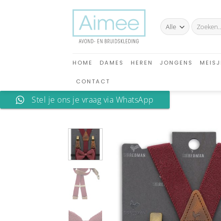
Ga
naar
Zoeken
inhoud
naar:
HOME
DAMES
HEREN
JONGENS
MEISJ
CONTACT
Stel je ons je vraag via WhatsApp