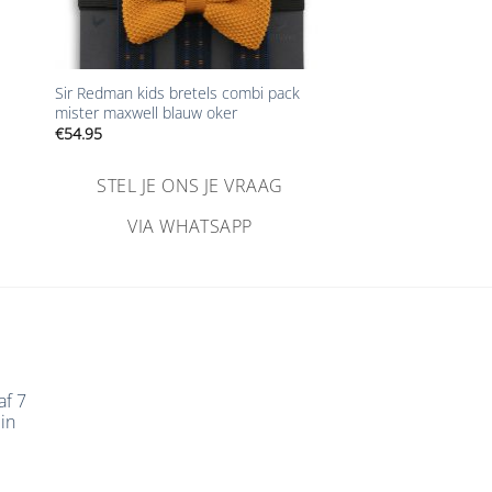
+
Sir Redman kids bretels combi pack
mister maxwell blauw oker
€
54.95
STEL JE ONS JE VRAAG
VIA WHATSAPP
af 7
in