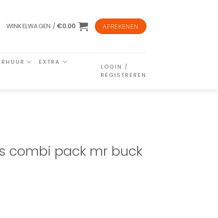
WINKELWAGEN /
€
0.00
AFREKENEN
ERHUUR
EXTRA
LOGIN /
REGISTREREN
ls combi pack mr buck
rgundy mauve aantal