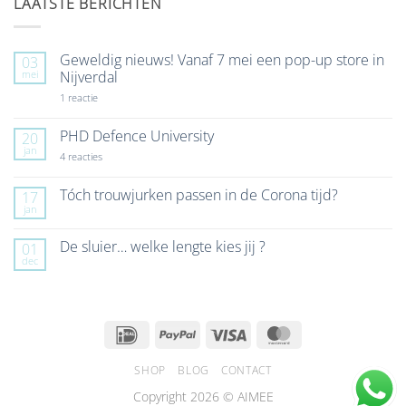
LAATSTE BERICHTEN
Geweldig nieuws! Vanaf 7 mei een pop-up store in
03
mei
Nijverdal
op
1 reactie
Geweldig
nieuws!
Vanaf
PHD Defence University
20
7
jan
mei
op
4 reacties
een
PHD
pop-
Defence
up
University
Tóch trouwjurken passen in de Corona tijd?
17
store
jan
Geen
in
reacties
Nijverdal
op
De sluier… welke lengte kies jij ?
01
Tóch
dec
trouwjurken
Geen
passen
reacties
in
op
de
De
Corona
sluier…
tijd?
welke
IDeal
PayPal
Visa
MasterCard
lengte
kies
jij
SHOP
BLOG
CONTACT
?
Copyright 2026 © AIMEE