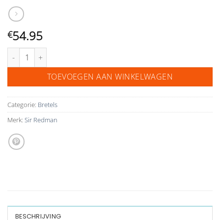
54.95
€
Sir Redman kids bretels combi pack blue america marineblauw aantal
TOEVOEGEN AAN WINKELWAGEN
Categorie:
Bretels
Merk:
Sir Redman
BESCHRIJVING