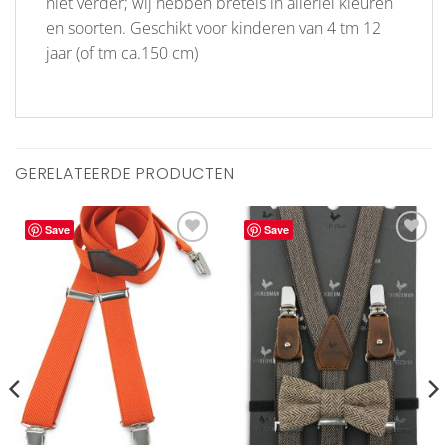
niet verder; wij hebben bretels in allerlei kleuren
en soorten. Geschikt voor kinderen van 4 tm 12
jaar (of tm ca.150 cm)
GERELATEERDE PRODUCTEN
Save
Save
Aan
Aan
verlanglijst
verlanglijst
toevoegen
toevoegen