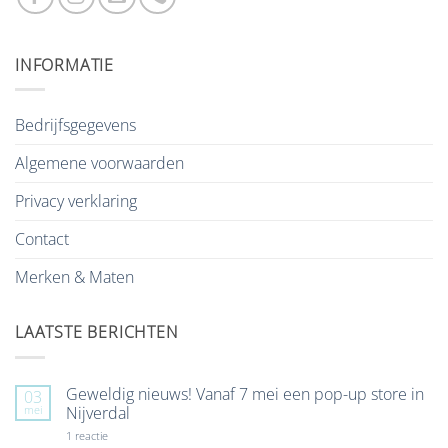
INFORMATIE
Bedrijfsgegevens
Algemene voorwaarden
Privacy verklaring
Contact
Merken & Maten
LAATSTE BERICHTEN
Geweldig nieuws! Vanaf 7 mei een pop-up store in
03
mei
Nijverdal
op
1 reactie
Geweldig