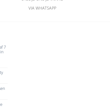
VIA WHATSAPP
af 7
in
ty
sen
te