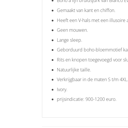
Boho a lijn bruidsjurk van Bianco E
Gemaakt van kant en chiffon.
Heeft een V-hals met een illusoire
Geen mouwen.
Lange sleep.
Geborduurd boho-bloemmotief kant
Rits en knopen toegevoegd voor slu
Natuurlijke taille.
Verkrijgbaar in de maten S t/m 4XL
Ivory.
prijsindicatie: 900-1200 euro.