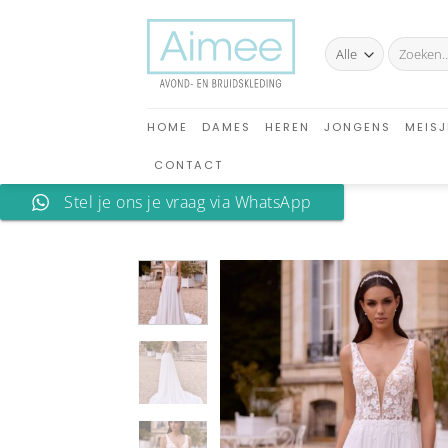
Ga
naar
Zoeken
inhoud
naar:
HOME
DAMES
HEREN
JONGENS
MEISJ
CONTACT
Stel je ons je vraag via WhatsApp