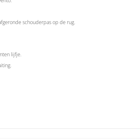
vento.
 afgeronde schouderpas op de rug.
en lijfje.
iting.
.