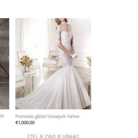
Aan
ijst
verlanglijst
gen
toevoegen
+
70
Pronovias glitter trouwjurk Yamse
€
1,000.00
STEL JE ONS JE VRAAG