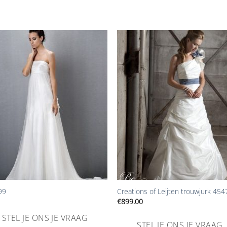
Aan
Aan
verlanglijst
verlangl
toevoegen
toevoe
+
99
Creations of Leijten trouwjurk 454
€
899.00
STEL JE ONS JE VRAAG
STEL JE ONS JE VRAAG