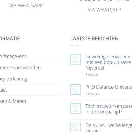
VIA WHATSAPP
VIA WHATSAPP
ORMATIE
LAATSTE BERICHTEN
ijfsgegevens
Geweldig nieuws! Van
03
mei
mei een pop-up store 
emene voorwaarden
Nijverdal
op
1 reactie
acy verklaring
Geweldig
nieuws!
Vanaf
PHD Defence Universi
20
act
7
jan
mei
op
4 reacties
een
PHD
ken & Maten
pop-
Defence
up
University
Tóch trouwjurken pas
17
store
jan
in de Corona tijd?
in
Nijverdal
Geen
reacties
De sluier… welke leng
01
op
Tóch
dec
kies jij ?