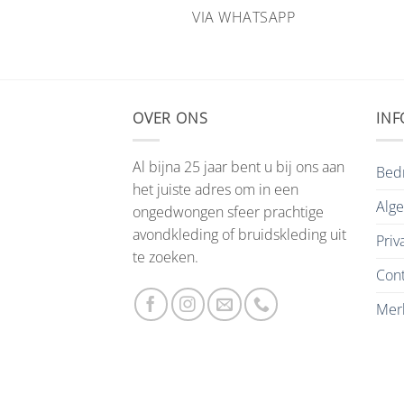
HATSAPP
VIA WHATSAPP
OVER ONS
INF
Al bijna 25 jaar bent u bij ons aan
Bedr
het juiste adres om in een
Alg
ongedwongen sfeer prachtige
avondkleding of bruidskleding uit
Priv
te zoeken.
Cont
Mer