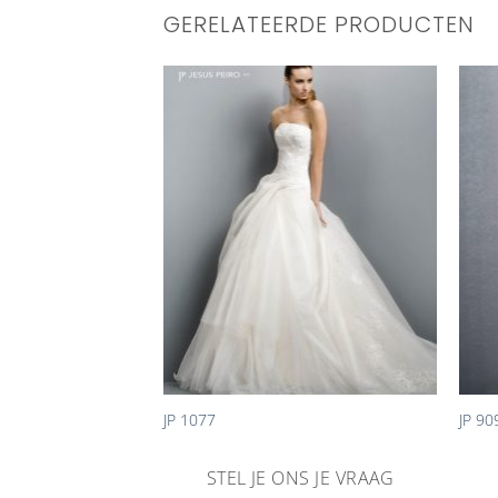
GERELATEERDE PRODUCTEN
Aan
Aan
verlanglijst
verlanglijst
toevoegen
toevoegen
+
+
urk 166
JP 1077
JP 90
NS JE VRAAG
STEL JE ONS JE VRAAG