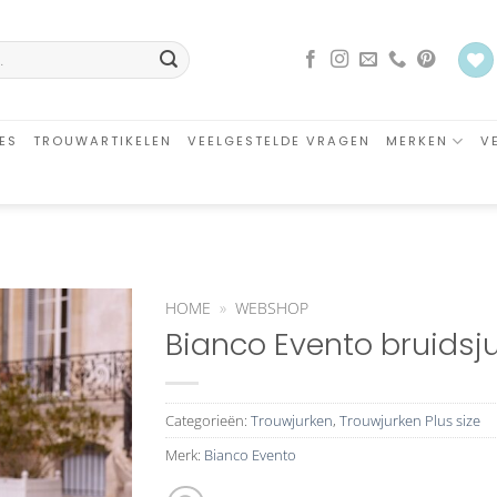
ES
TROUWARTIKELEN
VEELGESTELDE VRAGEN
MERKEN
V
HOME
»
WEBSHOP
Bianco Evento bruidsju
Aan
verlanglijst
toevoegen
Categorieën:
Trouwjurken
,
Trouwjurken Plus size
Merk:
Bianco Evento