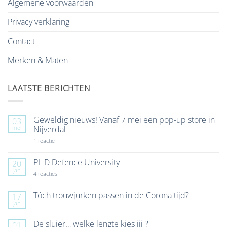
Algemene voorwaarden
Privacy verklaring
Contact
Merken & Maten
LAATSTE BERICHTEN
Geweldig nieuws! Vanaf 7 mei een pop-up store in
03
mei
Nijverdal
op
1 reactie
Geweldig
nieuws!
Vanaf
PHD Defence University
20
7
jan
mei
op
4 reacties
een
PHD
pop-
Defence
up
University
Tóch trouwjurken passen in de Corona tijd?
17
store
jan
Geen
in
reacties
Nijverdal
op
De sluier… welke lengte kies jij ?
01
Tóch