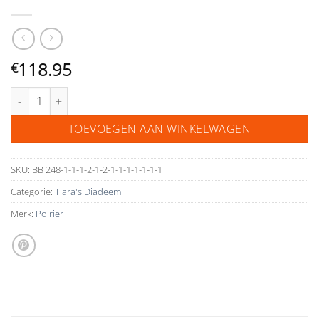
118.95
€
Poirier Tiara BB-286 aantal
TOEVOEGEN AAN WINKELWAGEN
SKU:
BB 248-1-1-1-2-1-2-1-1-1-1-1-1-1
Categorie:
Tiara's Diadeem
Merk:
Poirier