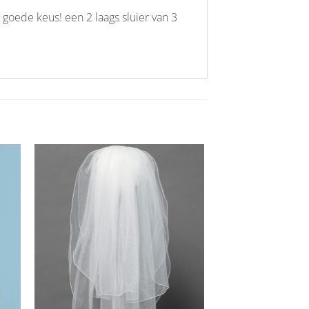
 goede keus! een 2 laags sluier van 3
Aan
ijst
verlanglijst
gen
toevoegen