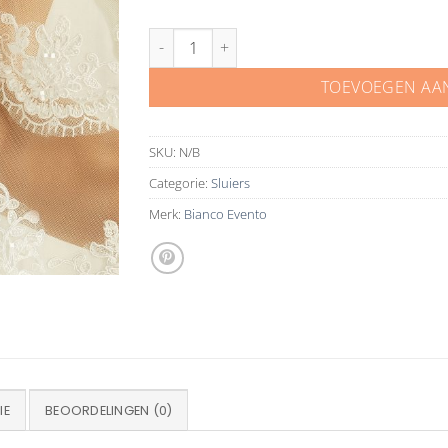
Bianco Evento sluier 3 meter met kant S285 aan
TOEVOEGEN AA
SKU:
N/B
Categorie:
Sluiers
Merk:
Bianco Evento
IE
BEOORDELINGEN (0)