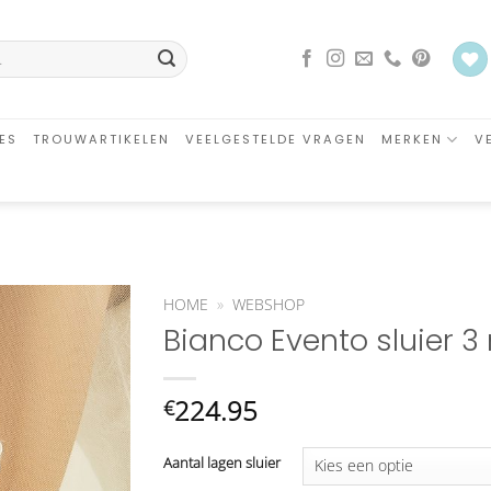
ES
TROUWARTIKELEN
VEELGESTELDE VRAGEN
MERKEN
V
HOME
»
WEBSHOP
Bianco Evento sluier 
Aan
verlanglijst
toevoegen
224.95
€
Aantal lagen sluier