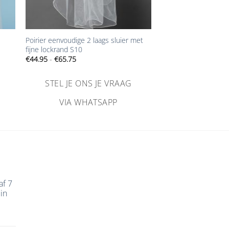
+
Poirier eenvoudige 2 laags sluier met
fijne lockrand S10
Prijsklasse:
€
44.95
-
€
65.75
€44.95
tot
€65.75
STEL JE ONS JE VRAAG
VIA WHATSAPP
af 7
in