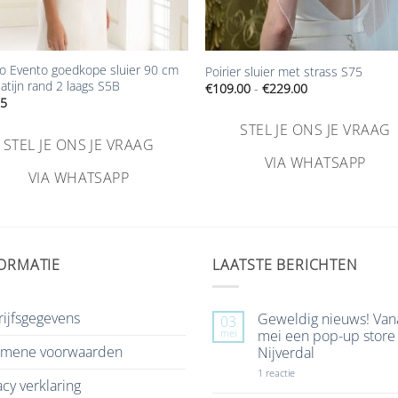
+
o Evento goedkope sluier 90 cm
Poirier sluier met strass S75
atijn rand 2 laags S5B
Prijsklasse:
€
109.00
-
€
229.00
€109.00
95
tot
€229.00
STEL JE ONS JE VRAAG
STEL JE ONS JE VRAAG
VIA WHATSAPP
VIA WHATSAPP
ORMATIE
LAATSTE BERICHTEN
ijfsgegevens
Geweldig nieuws! Van
03
mei
mei een pop-up store 
emene voorwaarden
Nijverdal
op
1 reactie
acy verklaring
Geweldig
nieuws!