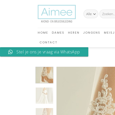
Ga
naar
Zoeken
inhoud
naar:
HOME
DAMES
HEREN
JONGENS
MEISJ
CONTACT
Stel je ons je vraag via WhatsApp