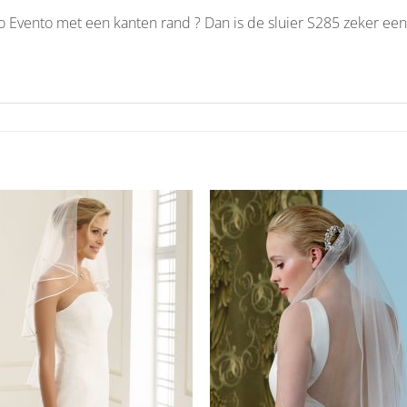
co Evento met een kanten rand ? Dan is de sluier S285 zeker een
Aan
Aan
verlanglijst
verlangl
toevoegen
toevoe