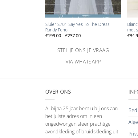
+
+
s To The Dress
Sluier S701 Say Yes To The Dress
Bianc
Randy Fenoli
met s
Prijsklasse:
€
199.00
-
€
237.00
€
34.
€199.00
tot
€237.00
NS JE VRAAG
STEL JE ONS JE VRAAG
HATSAPP
VIA WHATSAPP
OVER ONS
INF
Al bijna 25 jaar bent u bij ons aan
Bedr
het juiste adres om in een
Alg
ongedwongen sfeer prachtige
avondkleding of bruidskleding uit
Priv