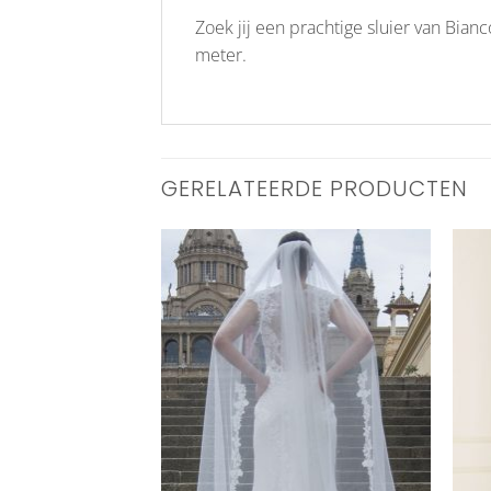
Zoek jij een prachtige sluier van Bian
meter.
GERELATEERDE PRODUCTEN
Aan
Aan
verlanglijst
verlanglijst
toevoegen
toevoegen