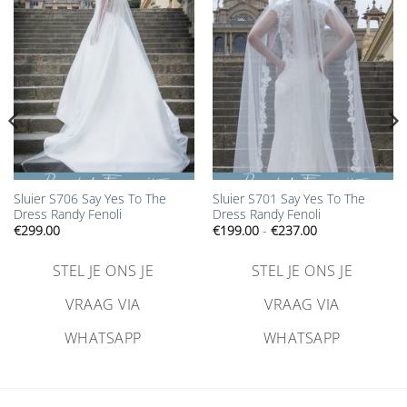
Aan
Aan
verlanglijst
verlanglijst
toevoegen
toevoegen
Sluier S706 Say Yes To The
Sluier S701 Say Yes To The
Dress Randy Fenoli
Dress Randy Fenoli
Prijsklasse:
€
299.00
€
199.00
-
€
237.00
€199.00
tot
€237.00
STEL JE ONS JE
STEL JE ONS JE
VRAAG VIA
VRAAG VIA
WHATSAPP
WHATSAPP