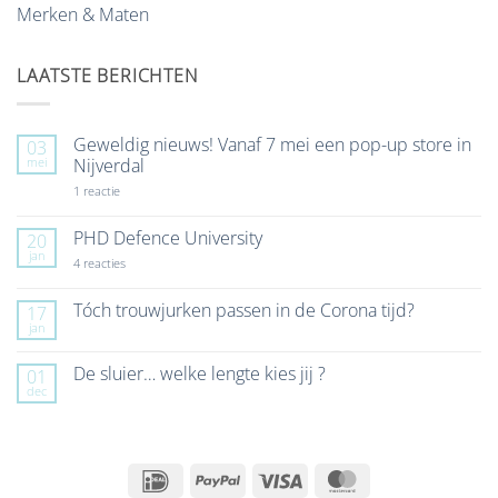
Merken & Maten
LAATSTE BERICHTEN
Geweldig nieuws! Vanaf 7 mei een pop-up store in
03
mei
Nijverdal
op
1 reactie
Geweldig
nieuws!
Vanaf
PHD Defence University
20
7
jan
mei
op
4 reacties
een
PHD
pop-
Defence
up
University
Tóch trouwjurken passen in de Corona tijd?
17
store
jan
Geen
in
reacties
Nijverdal
op
De sluier… welke lengte kies jij ?
01
Tóch
dec
trouwjurken
Geen
passen
reacties
in
op
de
De
Corona
sluier…
tijd?
welke
IDeal
PayPal
Visa
MasterCard
lengte
kies